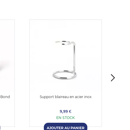
d Bond
Support blaireau en acier inox
Sup
9,99 €
EN STOCK