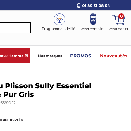
01 89 31 08 54
0
Programme fidélité
mon
compte
mon
panier
PROMOS
Nouveautés
eaux Homme 🎁
Nos marques
u Plisson Sully Essentiel
 Pur Gris
55810.12
jours ouvrés