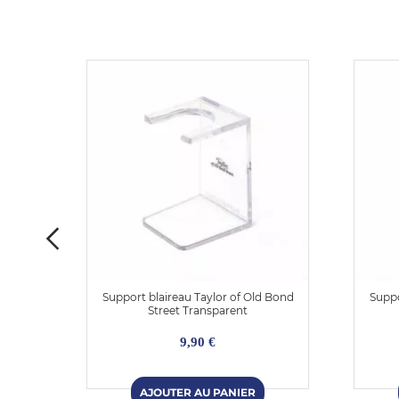
l 1908
Support blaireau Taylor of Old Bond
Suppo
enté
Street Transparent
9,90 €