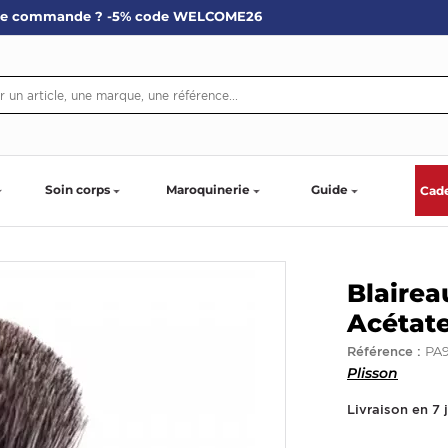
re commande ? -5% code WELCOME26
Soin corps
Maroquinerie
Guide
Cad
Blairea
Acétate
PA9
Référence :
Plisson
Livraison en 7 