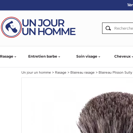
1è
ARBE
IE
PS
Rasage
Entretien barbe
Soin visage
Cheveux
Un jour un homme
>
Rasage
>
Blaireau rasage
>
Blaireau Plisson Sully
SER LA BARBE