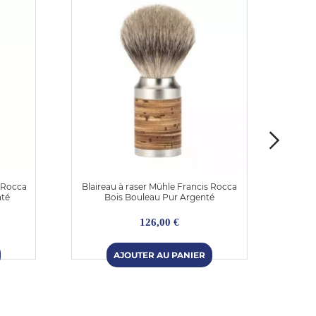
e Rocca
Blaireau à raser Mühle Francis Rocca
Blair
nté
Bois Bouleau Pur Argenté
126,00 €