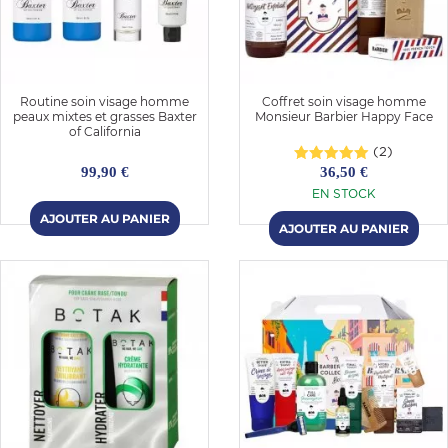
E
Routine soin visage homme
Coffret soin visage homme
peaux mixtes et grasses Baxter
Monsieur Barbier Happy Face
of California
 FRAICHE
(2)
99,90 €
36,50 €
EN STOCK
E
S
RBE