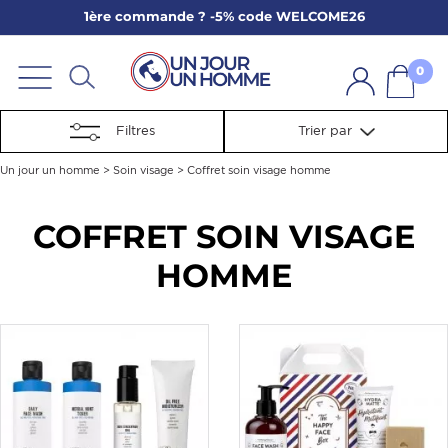
1ère commande ? -5% code WELCOME26
ARBE
E
0
PS
Filtres
Trier par
Un jour un homme
>
Soin visage
>
Coffret soin visage homme
COFFRET SOIN VISAGE
HOMME
SER LA BARBE