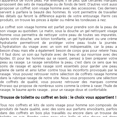
l’apparence de votre peau. Par exemple, il se peut que certaines marques
proposent des sets de maquillage ou de fonds de teint. D’autres vont aussi
proposer un coffret soin visage homme avec des accessoires. Ces derniers
servent à parfaire la beauté des hommes. Ils vont permettre de travailler
les détails qui feront la différence auprès de votre entourage. Parmi ces
produits, on trouve les pinces à épiler ou même les tondeuses à nez.
Le coffret soin visage homme est parfait pour prendre soin de la peau de
son visage au quotidien. Le matin, sous la douche un gel nettoyant visage
homme vous permettra de nettoyer votre peau de toutes ses impuretés.
Après votre douche, une lotion tonifiante, un gel hydratant ou une crème
hydratante permettront de protéger votre peau toute la journée.
L'hydratation du visage avec un soin est indispensable, car la peau a
besoin d'eau mais elle a également besoin de corps gras pour retenir l'eau
! Il faut donc un soin qui hydrate avec de l'eau et qui nourrisse avec des
lipides. Et pour les hommes qui se rasent, pensez à bien préparer votre
peau au rasage. Le rasage sensibilise la peau, c'est dans ce sens que les
soins de rasage et après rasage sont essentiels pour garder une peau
pleine de santé et ainsi lutter contre tous les inconforts provoqués par le
rasage. Vous pouvez retrouver notre sélection de coffrets rasage homme
dans la rubrique rasage de notre site. Nous vous proposons une sélection
de coffrets de qualité, vous pouvez retrouver des marques comme
Proraso qui propose de nombreux soins comme la crème à raser, l'huile de
rasage, le baume après rasage... pour un rasage doux et confortable.
Trousse de toilette ou coffret en bois : le choix vous appartient !
Tous nos coffrets et kits de soins visage pour homme son composés de
produits de haute qualité, avec des soins aux parfums envoûtants, parfois
dans des coffrets en bois plus travaillés ou encore dans un trousse de
toilette en cuir. Rendre votre peau plus belle et plus douce est donc