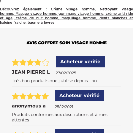
!
Découvrez également :
Crème visage homme
,
Nettoyant visag
homme
,
Masque visage homme
,
gommage visage homme
,
crème anti rid
et âge
,
crème de nuit homme
,
maquillage homme
,
dents blanches e
h
aleine fraiche
,
baume à lèvres
AVIS COFFRET SOIN VISAGE HOMME
Acheteur vérifié
JEAN PIERRE L
27/02/2025
Très bon produits que j'utilise depuis 1 an
Acheteur vérifié
anonymous a
25/12/2021
Produits conformes aux descriptions et à mes
attentes