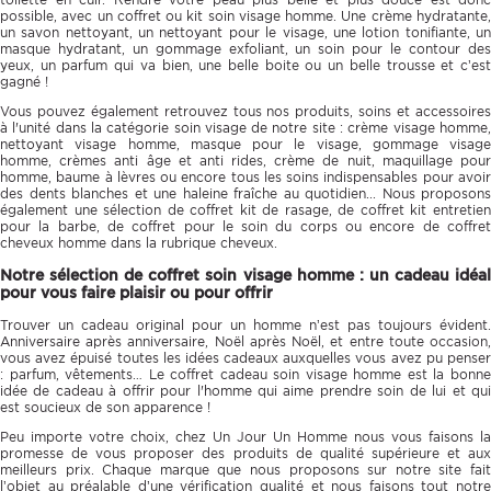
possible, avec un coffret ou kit soin visage homme. Une crème hydratante,
un savon nettoyant, un nettoyant pour le visage, une lotion tonifiante, un
masque hydratant, un gommage exfoliant, un soin pour le contour des
yeux, un parfum qui va bien, une belle boite ou un belle trousse et c’est
gagné !
Vous pouvez également retrouvez tous nos produits, soins et accessoires
à l'unité dans la catégorie soin visage de notre site : crème visage homme,
nettoyant visage homme, masque pour le visage, gommage visage
homme, crèmes anti âge et anti rides, crème de nuit, maquillage pour
homme, baume à lèvres ou encore tous les soins indispensables pour avoir
des dents blanches et une haleine fraîche au quotidien... Nous proposons
également une sélection de coffret kit de rasage, de coffret kit entretien
pour la barbe, de coffret pour le soin du corps ou encore de coffret
cheveux homme dans la rubrique cheveux.
Notre sélection de coffret soin visage homme : un cadeau idéal
pour vous faire plaisir ou pour offrir
Trouver un cadeau original pour un homme n’est pas toujours évident.
Anniversaire après anniversaire, Noël après Noël, et entre toute occasion,
vous avez épuisé toutes les idées cadeaux auxquelles vous avez pu penser
: parfum, vêtements… Le coffret cadeau soin visage homme est la bonne
idée de cadeau à offrir pour l'homme qui aime prendre soin de lui et qui
est soucieux de son apparence !
Peu importe votre choix, chez Un Jour Un Homme nous vous faisons la
promesse de vous proposer des produits de qualité supérieure et aux
meilleurs prix. Chaque marque que nous proposons sur notre site fait
l’objet au préalable d’une vérification qualité et nous faisons tout notre