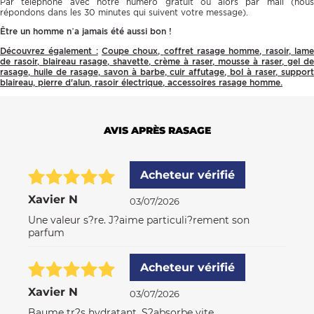
Par téléphone avec notre numéro gratuit ou alors par mail (nous
répondons dans les 30 minutes qui suivent votre message).
Être un homme n’a jamais été aussi bon !
Découvrez également :
Coupe choux
,
coffret rasage homme
,
rasoir
,
lam
de rasoir
,
blaireau rasage
,
shavette
,
crème à raser
,
mousse à raser
,
gel de
rasage
,
huile de rasage
,
savon à barbe
,
cuir affutage
,
bol à raser
,
suppor
blaireau,
pierre d'alun
,
rasoir électrique
,
accessoires rasage homme.
AVIS APRÈS RASAGE
Acheteur vérifié
Xavier N
03/07/2026
Une valeur s?re. J?aime particuli?rement son
parfum
Acheteur vérifié
Xavier N
03/07/2026
Baume tr?s hydratant. S?absorbe vite