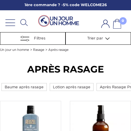
1ère commande ? -5% code WELCOME26
ARBE
E
0
PS
Filtres
Trier par
Un jour un homme
>
Rasage
>
Après rasage
APRÈS RASAGE
SER LA BARBE
Baume après rasage
Lotion après rasage
Après Rasage P