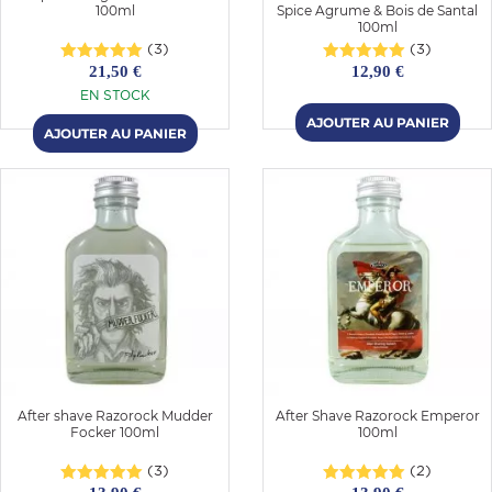
100ml
Spice Agrume & Bois de Santal
100ml
(3)
(3)
21,50 €
12,90 €
EN STOCK
After shave Razorock Mudder
After Shave Razorock Emperor
Focker 100ml
100ml
(3)
(2)