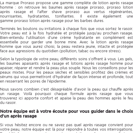
La marque Proraso propose une gamme complète de lotion après rasage
homme : on retrouve les baumes après rasage proraso, proraso lotion
après rasage et l'after shave proraso aux vertus régénérantes,
nourrisantes, hydratantes, tonifiantes. Il existe également une
gamme proraso lotion après rasage pour les barbes dures.
Terminés les boutons ou irritations à chaque fois que vous sortez le rasoir.
Votre peau est à la fois hydratée et protégée jusqu’au prochain rasage.
Bien-entendu l’utilisation d’une crème hydratante en complément est
essentielle pour garder une bonne mine. Avec la lotion après rasage
homme que vous aurez choisi, la peau restera jeune, intacte et protégée
face aux agressions du quotidien (pollution, tabac ou encore stress).
Selon la typologie de votre peau, différents soins s’offrent à vous. Les gels,
les baumes apaisants après rasage et lotions après rasage homme pour
apaiser, réparer et rendre la peau plus souple. Nous les conseillons pour les
peaux mixtes. Pour les peaux sèches et sensibles profitez des crèmes et
sérums qui vous permettront d’hydrater de façon intense et profonde, tout
en resserrant les pores de l’épiderme.
Nous savons combien c’est désagréable d’avoir la peau qui chauffe après
un rasage. Voilà pourquoi chaque formule après rasage que vous
trouverez ici apporte confort et apaise la peau des hommes après le feu
du rasoir.
Notre équipe est à votre écoute pour vous guider dans le choix
d'un après rasage
Si vous hésitez encore ou ne savez pas quel après rasage convient pour
votre peau, notre équipe est là pour répondre à toutes vos interrogations.