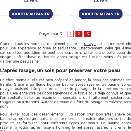
13,90 €
13,90 €
Page 1 sur 3
1
2
3
Comme tous les hommes qui aiment plaire, le
rasage
est un moment cl
pour une apparence soignée et séduisante. Effectivement, celui qui lésine
sur ce rituel quotidien ne peut pas espérer profiter d’une belle peau du
visage. L’after shave ou baume après rasage est l’un des soins clés pour
garder une peau saine.
L'après rasage, un soin pour préserver votre peau
En effet, même si elle est bien préparé en amont, la peau des hommes est
fragile. Grâce à un fluide homme baume après rasage, un baume après
rasage apaisant, elle peut donc subir le passage de la lame contre les
poils. Cela engendre des conséquences que l’on a tous déjà connus et que
l’on souhaite éviter au maximum : sensations de tiraillement, sécheresse,
rougeurs ou irritations. Autant de maux qui font du rasage un calvaire sans
nom.
Pour éviter tous ces désagréments, l’utilisation d’un bon after shave ou
baume après rasage apaisant est primordiale. Il existe plusieurs sortes de
produits et formules, pour différents types de peaux. Le baume après
rasage, la lotion après rasage homme, le gel après rasage, la crème, le