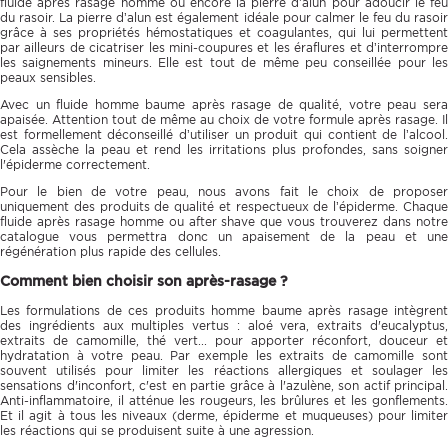
fluide après rasage homme ou encore la pierre d’alun pour adoucir le feu
du rasoir. La pierre d’alun est également idéale pour calmer le feu du rasoir
grâce à ses propriétés hémostatiques et coagulantes, qui lui permettent
par ailleurs de cicatriser les mini-coupures et les éraflures et d’interrompre
les saignements mineurs. Elle est tout de même peu conseillée pour les
peaux sensibles.
Avec un fluide homme baume après rasage de qualité, votre peau sera
apaisée. Attention tout de même au choix de votre formule après rasage. Il
est formellement déconseillé d’utiliser un produit qui contient de l’alcool.
Cela assèche la peau et rend les irritations plus profondes, sans soigner
l'épiderme correctement.
Pour le bien de votre peau, nous avons fait le choix de proposer
uniquement des produits de qualité et respectueux de l’épiderme. Chaque
fluide après rasage homme ou after shave que vous trouverez dans notre
catalogue vous permettra donc un apaisement de la peau et une
régénération plus rapide des cellules.
Comment bien choisir son après-rasage ?
Les formulations de ces produits homme baume après rasage intègrent
des ingrédients aux multiples vertus : aloé vera, extraits d'eucalyptus,
extraits de camomille, thé vert... pour apporter réconfort, douceur et
hydratation à votre peau. Par exemple les extraits de camomille sont
souvent utilisés pour limiter les réactions allergiques et soulager les
sensations d'inconfort, c'est en partie grâce à l'azulène, son actif principal.
Anti-inflammatoire, il atténue les rougeurs, les brûlures et les gonflements.
Et il agit à tous les niveaux (derme, épiderme et muqueuses) pour limiter
les réactions qui se produisent suite à une agression.