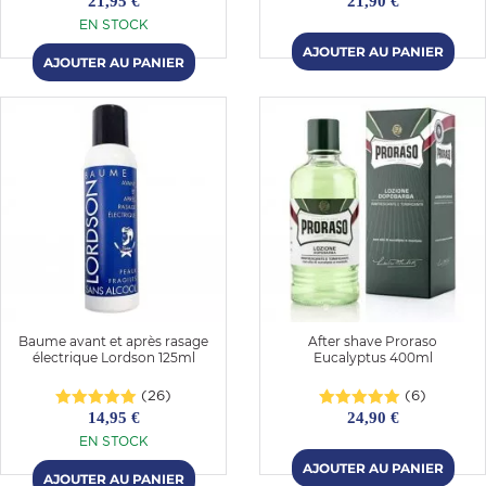
21,95 €
21,90 €
EN STOCK
Baume avant et après rasage
After shave Proraso
électrique Lordson 125ml
Eucalyptus 400ml
(26)
(6)
14,95 €
24,90 €
EN STOCK