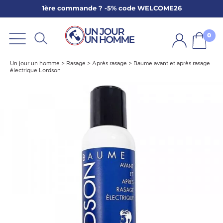
1ère commande ? -5% code WELCOME26
ARBE
E
0
PS
Un jour un homme
>
Rasage
>
Après rasage
>
Baume avant et après rasage
électrique Lordson
SER LA BARBE