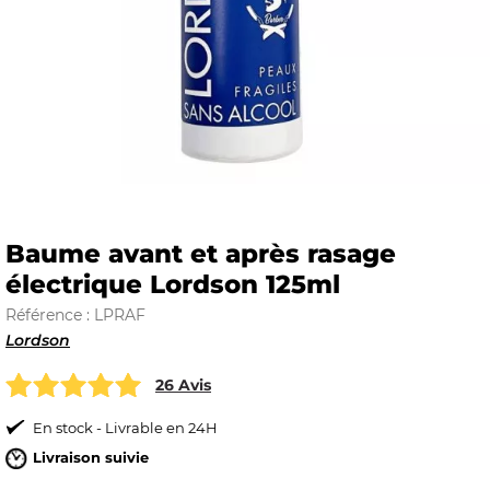
E
 FRAICHE
Baume avant et après rasage
électrique Lordson 125ml
E
S
Référence : LPRAF
Lordson
26 Avis
RBE
En stock - Livrable en 24H
Livraison suivie