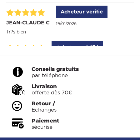
Acheteur vérifié
JEAN-CLAUDE C
19/01/2026
Tr?s bien
Acheteur vérifié
MICHELE F
01/01/2026
Mon mari adore ce produit qui ne semble pas être
Conseils gratuits
disponible en Allemagne (où nous habitons).
par téléphone
Livraison
Acheteur vérifié
offerte dès 70€
MICHELE F
29/09/2025
Retour /
J'adore ce produit
Echanges
Paiement
Acheteur vérifié
sécurisé
PATRICE V
14/05/2025