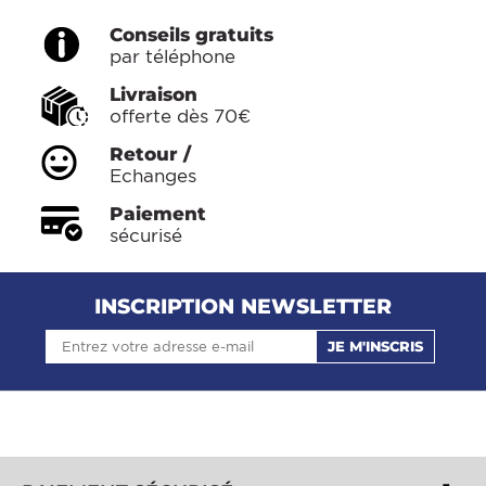
Je mets 4 étoiles. C'est pour offrir ce week-end donc
à voir dans le temps
Conseils gratuits
par téléphone
Acheteur vérifié
Livraison
offerte dès 70€
Michaël C
09/05/2023
En cours de test
Retour /
Echanges
Acheteur vérifié
Paiement
sécurisé
JOSE J
30/04/2023
Bon produit je recommande
INSCRIPTION NEWSLETTER
Acheteur vérifié
JE M'INSCRIS
patrick b
25/04/2023
Connu
Acheteur vérifié