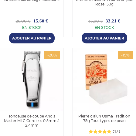
Rose 150g
15,60 €
33,21 €
26,00 €
36,90 €
EN STOCK
EN STOCK
-20%
-15%
OMME
Tondeuse de coupe Andis
Pierre d'alun Osma Tradition
Master MLC Cordless 0.5mm à
75g Tous types de peau
2.4mm
(17)