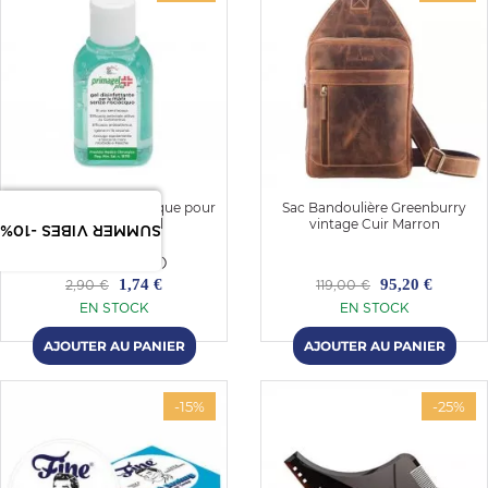
Solution hydro alcoolique pour
Sac Bandoulière Greenburry
les mains 50ml
vintage Cuir Marron
SUMMER VIBES -10%
(3)
1,74 €
95,20 €
2,90 €
119,00 €
EN STOCK
EN STOCK
-15%
-25%