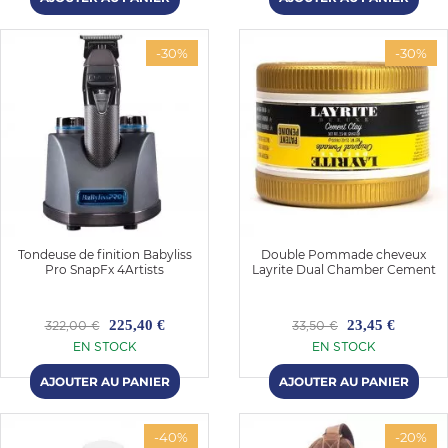
-30%
-30%
Tondeuse de finition Babyliss
Double Pommade cheveux
Pro SnapFx 4Artists
Layrite Dual Chamber Cement
225,40 €
23,45 €
322,00 €
33,50 €
EN STOCK
EN STOCK
-40%
-20%