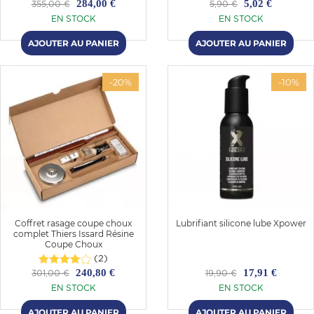
284,00 €
5,02 €
355,00 €
5,90 €
EN STOCK
EN STOCK
-20%
-10%
Coffret rasage coupe choux
Lubrifiant silicone lube Xpower
complet Thiers Issard Résine
Coupe Choux
(2)
240,80 €
17,91 €
301,00 €
19,90 €
EN STOCK
EN STOCK