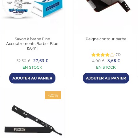
Savon à barbe Fine
Peigne contour barbe
Accoutrements Barber Blue
150ml
(1)
27,63 €
3,68 €
32,50 €
4,90 €
EN STOCK
EN STOCK
-20%