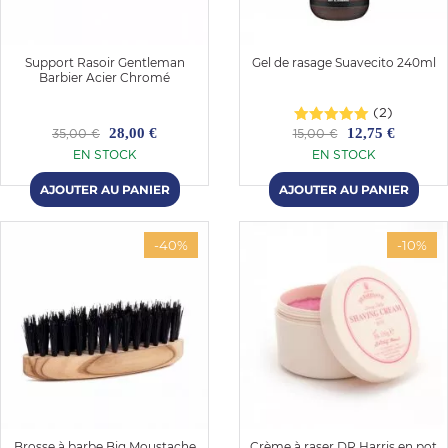
E
Support Rasoir Gentleman
Gel de rasage Suavecito 240ml
Barbier Acier Chromé
(2)
28,00 €
12,75 €
35,00 €
15,00 €
 FRAICHE
EN STOCK
EN STOCK
-40%
-10%
E
S
RBE
Brosse à barbe Big Moustache
Crème à raser DR Harris en pot