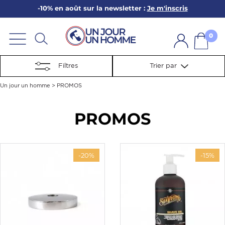
-10% en août sur la newsletter :
Je m'inscris
ARBE
E
0
PS
Filtres
Trier par
Un jour un homme
>
PROMOS
PROMOS
SER LA BARBE
-20%
-15%