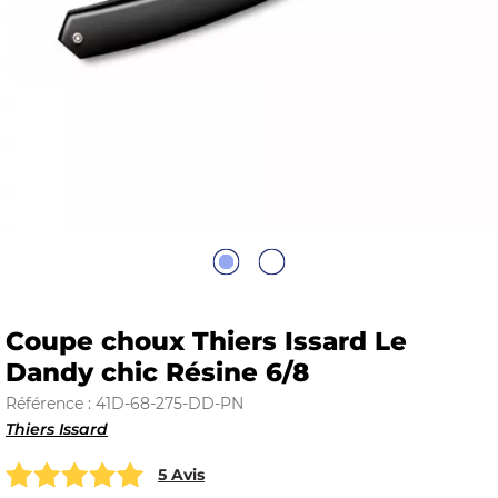
E
 FRAICHE
E
S
Coupe choux Thiers Issard Le
Dandy chic Résine 6/8
Référence : 41D-68-275-DD-PN
Thiers Issard
RBE
5 Avis