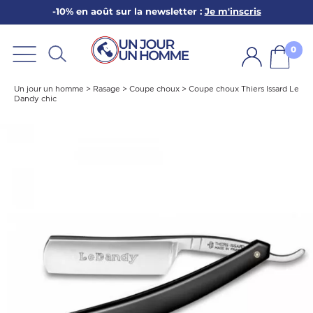
-10% en août sur la newsletter :
Je m'inscris
ARBE
E
0
PS
Un jour un homme
>
Rasage
>
Coupe choux
>
Coupe choux Thiers Issard Le
Dandy chic
SER LA BARBE