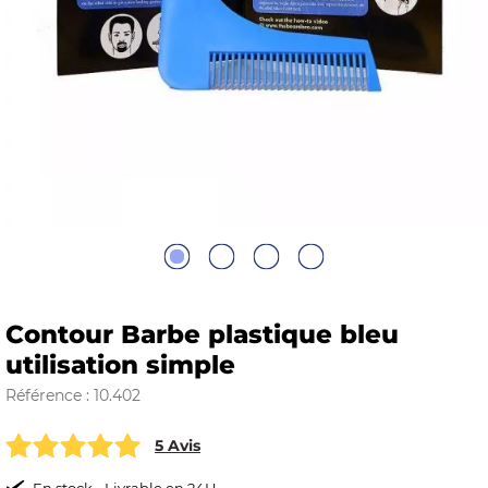
E
 FRAICHE
E
S
Contour Barbe plastique bleu
utilisation simple
Référence : 10.402
RBE
5 Avis