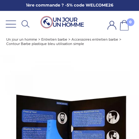
1ère commande ? -5% code WELCOME26
ARBE
E
0
PS
Un jour un homme
>
Entretien barbe
>
Accessoires entretien barbe
>
Contour Barbe plastique bleu utilisation simple
SER LA BARBE