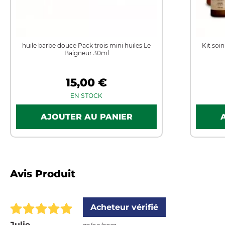
huile barbe douce Pack trois mini huiles Le
Kit soi
Baigneur 30ml
15,00 €
EN STOCK
Avis Produit
Acheteur vérifié
Julie