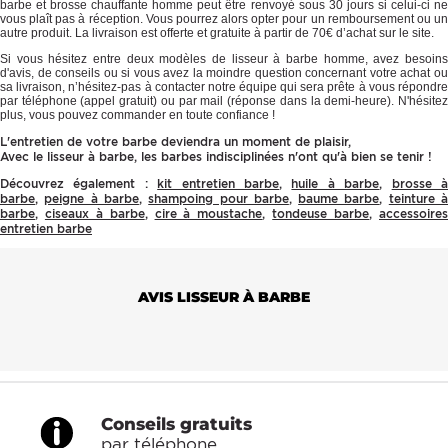
barbe et brosse chauffante homme peut être renvoyé sous 30 jours si celui-ci ne
vous plaît pas à réception. Vous pourrez alors opter pour un remboursement ou un
autre produit. La livraison est offerte et gratuite à partir de 70€ d’achat sur le site.
Si vous hésitez entre deux modèles de lisseur à barbe homme, avez besoins
d'avis, de conseils ou si vous avez la moindre question concernant votre achat ou
sa livraison, n’hésitez-pas à contacter notre équipe qui sera prête à vous répondre
par téléphone (appel gratuit) ou par mail (réponse dans la demi-heure). N'hésitez
plus, vous pouvez commander en toute confiance !
L'entretien de votre barbe deviendra un moment de plaisir,
Avec le lisseur à barbe, les barbes indisciplinées n'ont qu'à bien se tenir !
Découvrez également :
kit entretien barbe
,
huile à barbe
,
brosse 
barbe
,
peigne à barbe
,
shampoing pour barbe
,
baume barbe
,
teinture 
barbe
,
ciseaux à barbe
,
cire à moustache
,
tondeuse barbe
,
accessoire
entretien barbe
AVIS LISSEUR À BARBE
Conseils gratuits
par téléphone