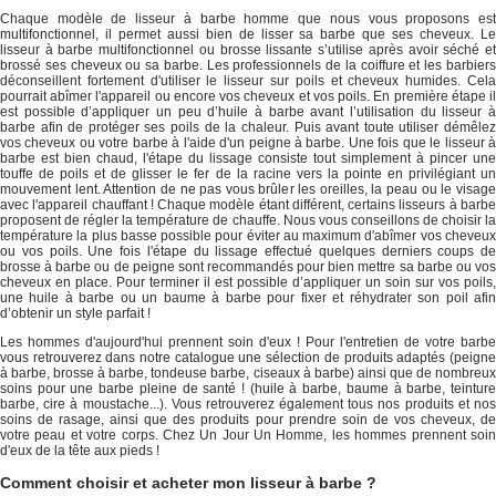
Chaque modèle de lisseur à barbe homme que nous vous proposons est
multifonctionnel, il permet aussi bien de lisser sa barbe que ses cheveux. Le
lisseur à barbe multifonctionnel ou brosse lissante s’utilise après avoir séché et
brossé ses cheveux ou sa barbe. Les professionnels de la coiffure et les barbiers
déconseillent fortement d'utiliser le lisseur sur poils et cheveux humides. Cela
pourrait abîmer l'appareil ou encore vos cheveux et vos poils. En première étape il
est possible d’appliquer un peu d’huile à barbe avant l’utilisation du lisseur à
barbe afin de protéger ses poils de la chaleur. Puis avant toute utiliser démêlez
vos cheveux ou votre barbe à l'aide d'un peigne à barbe. Une fois que le lisseur à
barbe est bien chaud, l'étape du lissage consiste tout simplement à pincer une
touffe de poils et de glisser le fer de la racine vers la pointe en privilégiant un
mouvement lent. Attention de ne pas vous brûler les oreilles, la peau ou le visage
avec l'appareil chauffant ! Chaque modèle étant différent, certains lisseurs à barbe
proposent de régler la température de chauffe. Nous vous conseillons de choisir la
température la plus basse possible pour éviter au maximum d'abîmer vos cheveux
ou vos poils. Une fois l'étape du lissage effectué quelques derniers coups de
brosse à barbe ou de peigne sont recommandés pour bien mettre sa barbe ou vos
cheveux en place. Pour terminer il est possible d’appliquer un soin sur vos poils,
une huile à barbe ou un baume à barbe pour fixer et réhydrater son poil afin
d’obtenir un style parfait !
Les hommes d'aujourd'hui prennent soin d'eux ! Pour l'entretien de votre barbe
vous retrouverez dans notre catalogue une sélection de produits adaptés (peigne
à barbe, brosse à barbe, tondeuse barbe, ciseaux à barbe) ainsi que de nombreux
soins pour une barbe pleine de santé ! (huile à barbe, baume à barbe, teinture
barbe, cire à moustache...). Vous retrouverez également tous nos produits et nos
soins de rasage, ainsi que des produits pour prendre soin de vos cheveux, de
votre peau et votre corps. Chez Un Jour Un Homme, les hommes prennent soin
d'eux de la tête aux pieds !
Comment choisir et acheter mon lisseur à barbe ?