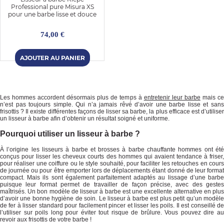
Professional pure Misura XS
pour une barbe lisse et douce
74,00 €
Les hommes accordent désormais plus de temps à
entretenir leur barbe
mais c
n’est pas toujours simple. Qui n’a jamais rêvé d’avoir une barbe lisse et sans
frisottis ? Il existe différentes façons de lisser sa barbe, la plus efficace est d’utiliser
un lisseur à barbe afin d’obtenir un résultat soigné et uniforme.
OMME
Pourquoi utiliser un lisseur à barbe ?
À l’origine les lisseurs à barbe et brosses à barbe chauffante hommes ont été
conçus pour lisser les cheveux courts des hommes qui avaient tendance à friser,
pour réaliser une coiffure ou le style souhaité, pour faciliter les retouches en cours
de journée ou pour être emporter lors de déplacements étant donné de leur format
compact. Mais ils sont également parfaitement adaptés au lissage d’une barbe
puisque leur format permet de travailler de façon précise, avec des gestes
maîtrisés. Un bon modèle de lisseur à barbe est une excellente alternative en plus
d’avoir une bonne hygiène de soin. Le lisseur à barbe est plus petit qu’un modèle
de fer à lisser standard pour facilement pincer et lisser les poils. Il est conseillé de
l’utiliser sur poils long pour éviter tout risque de brûlure. Vous pouvez dire au
revoir aux frisottis de votre barbe !