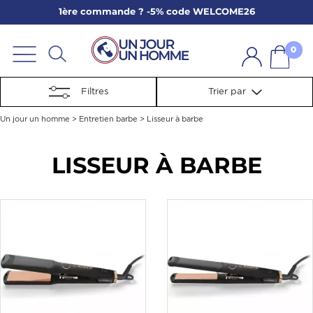
1ère commande ? -5% code WELCOME26
ARBE
E
0
PS
Filtres
Trier par
Un jour un homme
>
Entretien barbe
>
Lisseur à barbe
LISSEUR À BARBE
SER LA BARBE