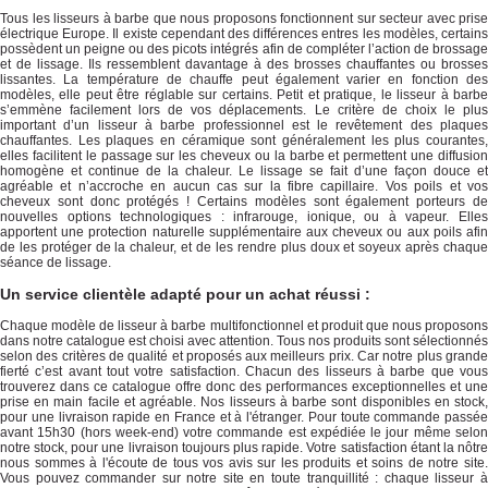
Tous les lisseurs à barbe que nous proposons fonctionnent sur secteur avec prise
électrique Europe. Il existe cependant des différences entres les modèles, certains
possèdent un peigne ou des picots intégrés afin de compléter l’action de brossage
et de lissage. Ils ressemblent davantage à des brosses chauffantes ou brosses
lissantes. La température de chauffe peut également varier en fonction des
modèles, elle peut être réglable sur certains. Petit et pratique, le lisseur à barbe
s’emmène facilement lors de vos déplacements. Le critère de choix le plus
important d’un lisseur à barbe professionnel est le revêtement des plaques
chauffantes. Les plaques en céramique sont généralement les plus courantes,
elles facilitent le passage sur les cheveux ou la barbe et permettent une diffusion
homogène et continue de la chaleur. Le lissage se fait d’une façon douce et
agréable et n’accroche en aucun cas sur la fibre capillaire. Vos poils et vos
cheveux sont donc protégés ! Certains modèles sont également porteurs de
nouvelles options technologiques : infrarouge, ionique, ou à vapeur. Elles
apportent une protection naturelle supplémentaire aux cheveux ou aux poils afin
de les protéger de la chaleur, et de les rendre plus doux et soyeux après chaque
séance de lissage.
Un service clientèle adapté pour un achat réussi :
Chaque modèle de lisseur à barbe multifonctionnel et produit que nous proposons
dans notre catalogue est choisi avec attention. Tous nos produits sont sélectionnés
selon des critères de qualité et proposés aux meilleurs prix. Car notre plus grande
fierté c’est avant tout votre satisfaction. Chacun des lisseurs à barbe que vous
trouverez dans ce catalogue offre donc des performances exceptionnelles et une
prise en main facile et agréable. Nos lisseurs à barbe sont disponibles en stock,
pour une livraison rapide en France et à l'étranger. Pour toute commande passée
avant 15h30 (hors week-end) votre commande est expédiée le jour même selon
notre stock, pour une livraison toujours plus rapide. Votre satisfaction étant la nôtre
nous sommes à l'écoute de tous vos avis sur les produits et soins de notre site.
Vous pouvez commander sur notre site en toute tranquillité : chaque lisseur à