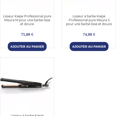
E
Lisseur Kiepe Professional pure
Lisseur à barbe Kiepe
Misura M pour une barbe lisse
Professional pure Misura S
et douce
pour une barbe lisse et douce
75,00 €
74,00 €
 FRAICHE
E
S
RBE
Lisseur à barbe Kiepe