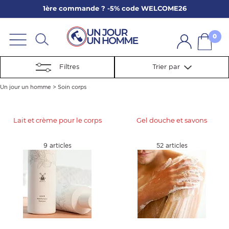
1ère commande ? -5% code WELCOME26
ARBE
E
0
PS
Filtres
Trier par
Un jour un homme
>
Soin corps
Lait et crème pour le corps
Gel douche et savons
SER LA BARBE
9 articles
52 articles