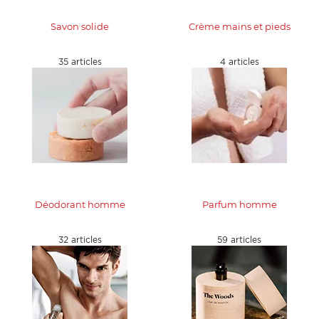
E
Savon solide
Crème mains et pieds
35 articles
4 articles
 FRAICHE
E
S
Déodorant homme
Parfum homme
32 articles
59 articles
RBE