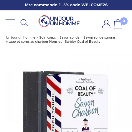
1ère commande ? -5% code WELCOME26
ARBE
E
0
PS
Un jour un homme
>
Soin corps
>
Savon solide
>
Savon solide surgras
visage et corps au charbon Monsieur Barbier Coal of Beauty
SER LA BARBE