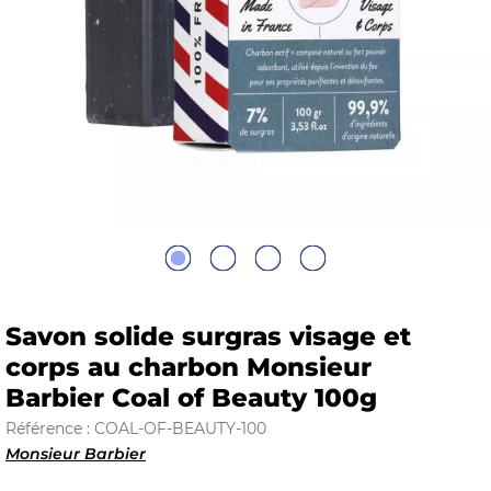
E
 FRAICHE
E
S
Savon solide surgras visage et
corps au charbon Monsieur
Barbier Coal of Beauty 100g
RBE
Référence : COAL-OF-BEAUTY-100
Monsieur Barbier