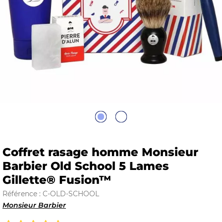
E
 FRAICHE
E
S
Coffret rasage homme Monsieur
Barbier Old School 5 Lames
Gillette® Fusion™
RBE
Référence : C-OLD-SCHOOL
Monsieur Barbier