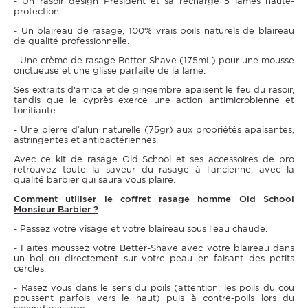
- Un rasoir design Président et sa recharge 5 lames haute-
protection.
- Un blaireau de rasage, 100% vrais poils naturels de blaireau
de qualité professionnelle.
- Une crème de rasage Better-Shave (175mL) pour une mousse
onctueuse et une glisse parfaite de la lame.
Ses extraits d'arnica et de gingembre apaisent le feu du rasoir,
tandis que le cyprès exerce une action antimicrobienne et
tonifiante.
- Une pierre d’alun naturelle (75gr) aux propriétés apaisantes,
astringentes et antibactériennes.
Avec ce kit de rasage Old School et ses accessoires de pro
retrouvez toute la saveur du rasage à l’ancienne, avec la
qualité barbier qui saura vous plaire.
Comment utiliser le coffret rasage homme Old School
Monsieur Barbier ?
- Passez votre visage et votre blaireau sous l’eau chaude.
- Faites moussez votre Better-Shave avec votre blaireau dans
un bol ou directement sur votre peau en faisant des petits
cercles.
- Rasez vous dans le sens du poils (attention, les poils du cou
poussent parfois vers le haut) puis à contre-poils lors du