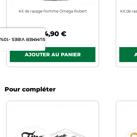
Kit de rasage homme Omega Robert
Kit de r
44,90 €
SUMMER VIBES -10%
Pour compléter