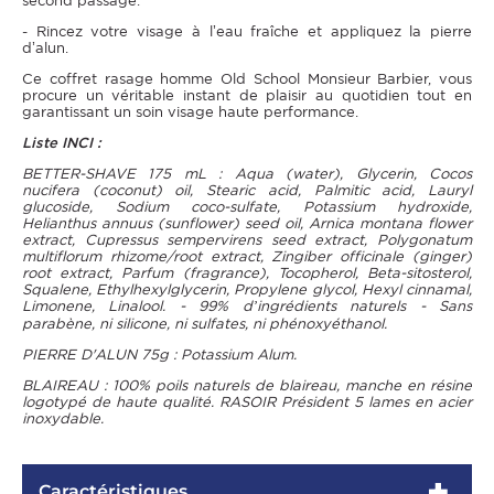
second passage.
- Rincez votre visage à l’eau fraîche et appliquez la pierre
d’alun.
Ce coffret rasage homme Old School Monsieur Barbier, vous
procure un véritable instant de plaisir au quotidien tout en
garantissant un soin visage haute performance.
Liste INCI :
BETTER-SHAVE 175 mL : Aqua (water), Glycerin, Cocos
nucifera (coconut) oil, Stearic acid, Palmitic acid, Lauryl
glucoside, Sodium coco-sulfate, Potassium hydroxide,
Helianthus annuus (sunflower) seed oil, Arnica montana flower
extract, Cupressus sempervirens seed extract, Polygonatum
multiflorum rhizome/root extract, Zingiber officinale (ginger)
root extract, Parfum (fragrance), Tocopherol, Beta-sitosterol,
Squalene, Ethylhexylglycerin, Propylene glycol, Hexyl cinnamal,
Limonene, Linalool. - 99% d’ingrédients naturels - Sans
parabène, ni silicone, ni sulfates, ni phénoxyéthanol.
PIERRE D'ALUN 75g : Potassium Alum.
BLAIREAU : 100% poils naturels de blaireau, manche en résine
logotypé de haute qualité. RASOIR Président 5 lames en acier
inoxydable.
Caractéristiques