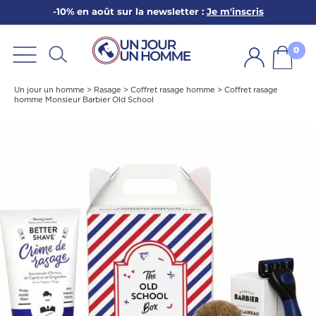
-10% en août sur la newsletter :
Je m'inscris
ARBE
E
0
PS
Un jour un homme
>
Rasage
>
Coffret rasage homme
>
Coffret rasage
homme Monsieur Barbier Old School
SER LA BARBE