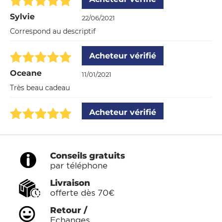
Sylvie
22/06/2021
Correspond au descriptif
Acheteur vérifié
Oceane
11/01/2021
Très beau cadeau
Acheteur vérifié
Esteban
29/12/2020
Satisfait
Conseils gratuits
par téléphone
Acheteur vérifié
Livraison
Florence
29/12/2020
offerte dès 70€
Belle présentation et produits de qualité
Retour /
Echanges