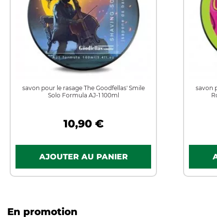
savon pour le rasage The Goodfellas' Smile
savon p
Solo Formula AJ-1 100ml
R
10,90 €
En promotion