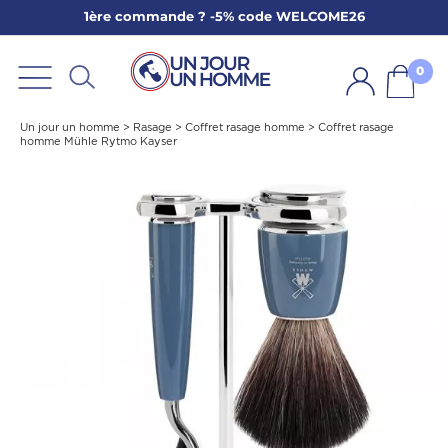
1ère commande ? -5% code WELCOME26
ARBE
E
0
PS
Un jour un homme
>
Rasage
>
Coffret rasage homme
>
Coffret rasage
homme Mühle Rytmo Kayser
SER LA BARBE