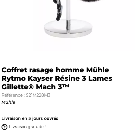
E
 FRAICHE
Coffret rasage homme Mühle
Rytmo Kayser Résine 3 Lames
E
S
Gillette® Mach 3™
Référence : S21M228M3
Muhle
RBE
Livraison en 5 jours ouvrés
Livraison gratuite !