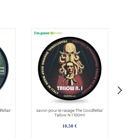
ellas'
savon pour le rasage The Goodfellas'
savon
Tallow N.1 100ml
10,50 €