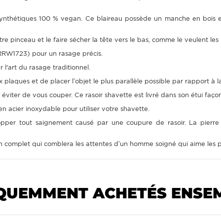
 synthétiques 100 % vegan. Ce blaireau possède un manche en bois 
re pinceau et le faire sécher la tête vers le bas, comme le veulent l
 RRW1723) pour un rasage précis.
l'art du rasage traditionnel.
x plaques et de placer l’objet le plus parallèle possible par rapport à l
viter de vous couper. Ce rasoir shavette est livré dans son étui faço
n acier inoxydable pour utiliser votre shavette.
pper tout saignement causé par une coupure de rasoir. La pierre d
n complet qui comblera les attentes d’un homme soigné qui aime les pr
QUEMMENT ACHETÉS ENSE