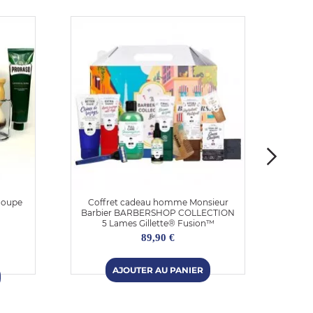
Coupe
Coffret cadeau homme Monsieur
Kit d
Barbier BARBERSHOP COLLECTION
tro
5 Lames Gillette® Fusion™
89,90 €