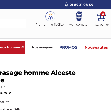
01 89 31 08 54
0
Programme fidélité
mon
compte
mon
panier
PROMOS
Nouveautés
eaux Homme 🎁
Nos marques
t rasage homme Alceste
te
203
Homme
atuite !
ivrable en 24H