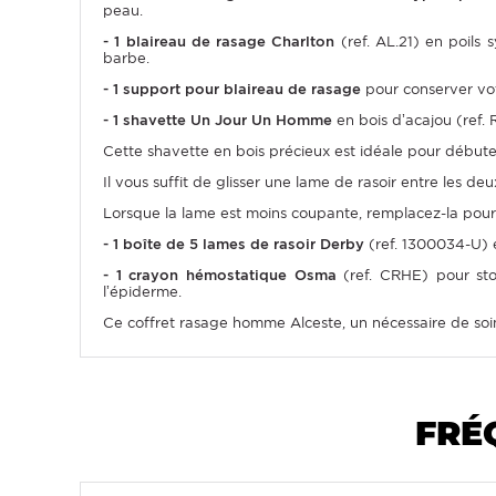
peau.
- 1 blaireau de rasage Charlton
(ref. AL.21) en poils
barbe.
- 1 support pour blaireau de rasage
pour conserver vot
- 1 shavette Un Jour Un Homme
en bois d’acajou (ref.
Cette shavette en bois précieux est idéale pour débuter 
Il vous suffit de glisser une lame de rasoir entre les deu
Lorsque la lame est moins coupante, remplacez-la pour é
- 1 boîte de 5 lames de rasoir Derby
(ref. 1300034-U) e
- 1 crayon hémostatique Osma
(ref. CRHE) pour sto
l’épiderme.
Ce coffret rasage homme Alceste, un nécessaire de soi
FRÉ