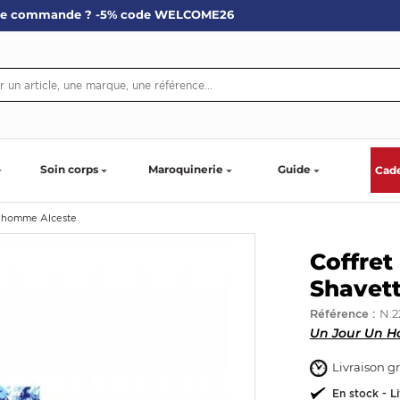
re commande ? -5% code WELCOME26
Soin corps
Maroquinerie
Guide
Cad
e homme Alceste
Coffre
Shavet
N.2
Référence :
Un Jour Un 
Livraison gr
En stock - L