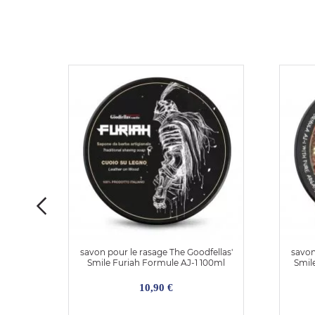
le
savon pour le rasage The Goodfellas'
savon
Smile Furiah Formule AJ-1 100ml
Smil
10,90 €