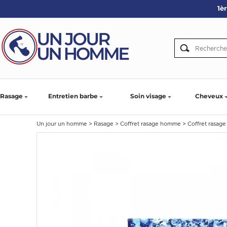
1è
ARBE
IE
PS
Rasage
Entretien barbe
Soin visage
Cheveux
Un jour un homme
>
Rasage
>
Coffret rasage homme
>
Coffret rasag
SER LA BARBE