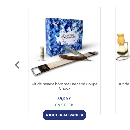
eman
Kit de rasage homme Barnabé Coupe
Kit d
oir de
Choux
89,90 €
EN STOCK