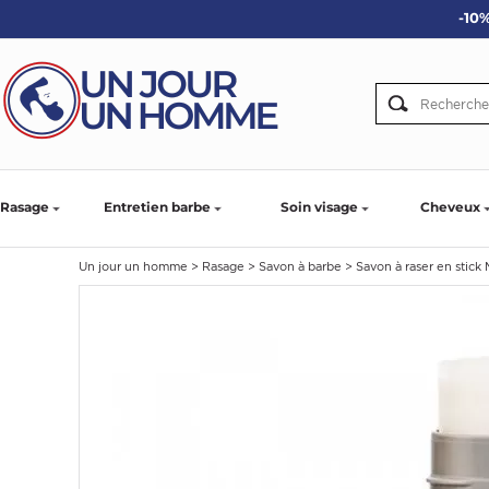
-10%
ARBE
IE
PS
Rasage
Entretien barbe
Soin visage
Cheveux
Un jour un homme
>
Rasage
>
Savon à barbe
>
Savon à raser en stick
SER LA BARBE