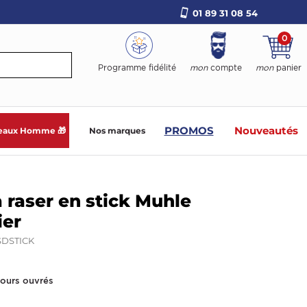
01 89 31 08 54
0
Programme fidélité
mon
compte
mon
panier
PROMOS
Nouveautés
eaux Homme 🎁
Nos marques
 raser en stick Muhle
ier
SDSTICK
jours ouvrés