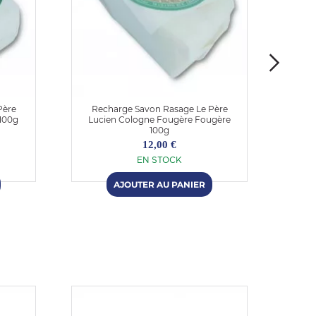
Père
Recharge Savon Rasage Le Père
Savon
 100g
Lucien Cologne Fougère Fougère
100g
12,00 €
EN STOCK