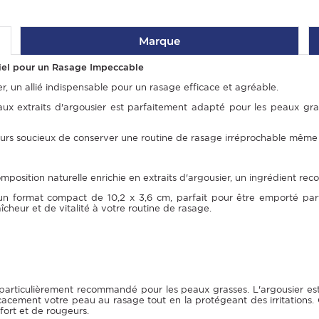
Marque
tiel pour un Rasage Impeccable
, un allié indispensable pour un rasage efficace et agréable.
x extraits d'argousier est parfaitement adapté pour les peaux gras
geurs soucieux de conserver une routine de rasage irréprochable mêm
osition naturelle enrichie en extraits d'argousier, un ingrédient recon
n format compact de 10,2 x 3,6 cm, parfait pour être emporté parto
cheur et de vitalité à votre routine de rasage.
st particulièrement recommandé pour les peaux grasses. L'argousier es
acement votre peau au rasage tout en la protégeant des irritations. 
fort et de rougeurs.