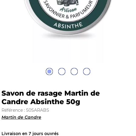
E
 FRAICHE
E
S
Savon de rasage Martin de
Candre Absinthe 50g
Référence : 50SARABS
Martin de Candre
RBE
Livraison en 7 jours ouvrés