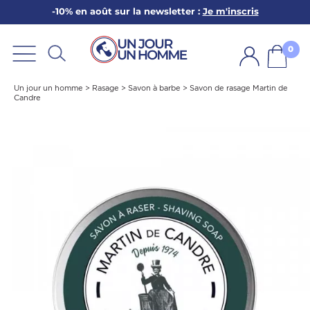
-10% en août sur la newsletter :
Je m'inscris
ARBE
E
0
PS
Un jour un homme
>
Rasage
>
Savon à barbe
>
Savon de rasage Martin de
Candre
SER LA BARBE