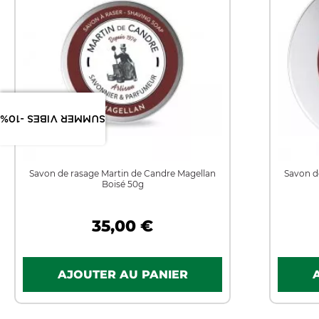
SUMMER VIBES -10%
Savon de rasage Martin de Candre Magellan
Savon d
Boisé 50g
35,00 €