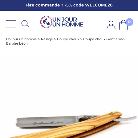
1ère commande ? -5% code WELCOME26
ARBE
E
0
PS
Un jour un homme
>
Rasage
>
Coupe choux
>
Coupe choux Gentleman
Barbier Léon
SER LA BARBE