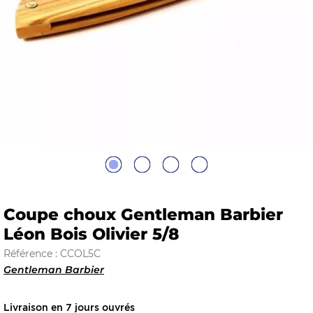
E
 FRAICHE
E
S
Coupe choux Gentleman Barbier
Léon Bois Olivier 5/8
Référence : CCOL5C
Gentleman Barbier
RBE
Livraison en 7 jours ouvrés