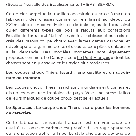
(Société Nouvelle des Etablissements THIERS-ISSARD).
Ce dernier perpétue la tradition ancestrale du rasoir à main en
fabriquant des chasses comme on en faisait au début du
XXème siècle, en corne, ivoire, os de baleine, os de bœuf ainsi
qu’en différents types de bois. Il rajouta aux confections
l'écaille de tortue qui était réservée à la noblesse et aux rois, et
créa des
rasoirs coupe choux
avec lames damas carbone, et
développa une gamme de rasoirs couteaux « pièces uniques »
à la demande. Des modèles modernes sont également
proposés comme «
Le Dandy
» ou «
Le Petit Français
» dont les
chasses sont en plastique et les styles plus modernes.
Les coupes choux Thiers Issard : une qualité et un savoir-
faire de tradition.
Les coupes choux Thiers Issard sont mondialement connus et
distribués dans une trentaine de pays. Voici une présentation
de leurs marques de coupe choux best seller actuels :
Le Spartacus : Le coupe chou Thiers Issard pour les hommes
de caractère.
Cette fabrication artisanale française est un vrai gage de
qualité. La lame en carbone est gravée du lettrage Spartacus
dans une typographie raffinée. Le style chic qui se dégage de