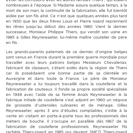
nombreuses à l’époque. Si Madame assura quelque temps, à la
mort de son mari, la continuité de la fabrication, elle fut bientôt
aidée par son fils aîné. Ce n’est que quelques années plus tard
en 1930 que les deux frères Louis et Pierre Issard reprennent
les rênes jusqu’au début des années 1980. Vient le dernier
successeur, Monsieur Philippe Thiers, qui vendit son usine en
1985 à Gilles Reynewaeter, lui-même maître coutelier de père
en fils .
Les grands-parents paternels de ce dernier, d’origine belges
sont venus en France durant la première guerre mondiale pour
travailler avec leurs patrons belges Messieurs Chevalerias,
fabricant de classeurs, s’étant exilés dans la région de Thiers
car ils possédaient une bonne partie de sa clientèle en
Auvergne et dans toute la France. Le père de Monsieur
Reynewaeter a lui toujours travaillé dans la coutellerie et la
fabrication de couteaux. Il fonde sa propre société spécialisée
en 1948 avec l’aide de sa femme Anaïs Reynewaeter. A la
fabrique initiale de coutellerie s’est adjoint en 1960 un négoce
de grossiste d’ustensiles culinaires et de ménage. Gilles
Reynewaeter, après 3 ans d’études comptables, s’initie à la
vente en visitant en porte-à-porte tous les professionnels des
métiers de bouche. Il s’occupe en parallèle dès 1967 de la
fabrication de coutellerie professionnels. Reynewaeter fils
rachète Thiers-Issard en 1985 qui devient SNETI Thiers-Issard