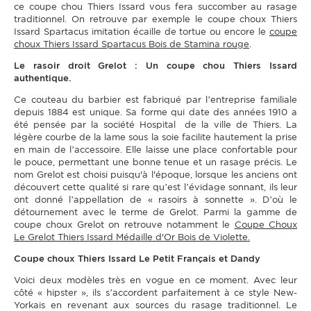
ce coupe chou Thiers Issard vous fera succomber au rasage
traditionnel. On retrouve par exemple le coupe choux Thiers
Issard Spartacus imitation écaille de tortue ou encore le
coupe
choux Thiers Issard Spartacus Bois de Stamina rouge
.
Le rasoir droit Grelot : Un coupe chou Thiers Issard
authentique.
Ce couteau du barbier est fabriqué par l’entreprise familiale
depuis 1884 est unique. Sa forme qui date des années 1910 a
été pensée par la société Hospital de la ville de Thiers. La
légère courbe de la lame sous la soie facilite hautement la prise
en main de l’accessoire. Elle laisse une place confortable pour
le pouce, permettant une bonne tenue et un rasage précis. Le
nom Grelot est choisi puisqu'à l'époque, lorsque les anciens ont
découvert cette qualité si rare qu’est l’évidage sonnant, ils leur
ont donné l’appellation de « rasoirs à sonnette ». D’où le
détournement avec le terme de Grelot. Parmi la gamme de
coupe choux Grelot on retrouve notamment le
Coupe Choux
Le Grelot Thiers Issard Médaille d'Or Bois de Violette
.
Coupe choux Thiers Issard Le Petit Français et Dandy
Voici deux modèles très en vogue en ce moment. Avec leur
côté « hipster », ils s’accordent parfaitement à ce style New-
Yorkais en revenant aux sources du rasage traditionnel. Le