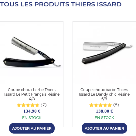
TOUS LES PRODUITS THIERS ISSARD
E
 FRAICHE
E
S
Coupe choux barbe Thiers
Coupe choux barbe Thiers
Issard Le Petit Français Résine
Issard Le Dandy chic Résine
4/8
6/8
(7)
(5)
134,90 €
138,00 €
EN STOCK
EN STOCK
RBE