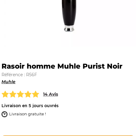
E
 FRAICHE
Rasoir homme Muhle Purist Noir
Référence : R56F
E
S
Muhle
14 Avis
Livraison en 5 jours ouvrés
Livraison gratuite !
RBE