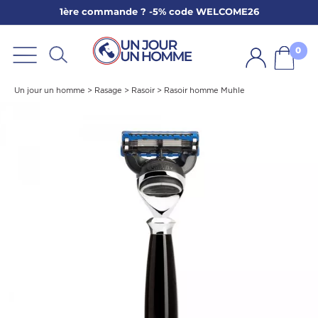
1ère commande ? -5% code WELCOME26
ARBE
E
0
PS
Un jour un homme
>
Rasage
>
Rasoir
>
Rasoir homme Muhle
SER LA BARBE