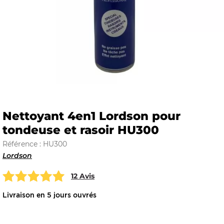
E
 FRAICHE
Nettoyant 4en1 Lordson pour
tondeuse et rasoir HU300
E
S
Référence : HU300
Lordson
12 Avis
RBE
Livraison en 5 jours ouvrés