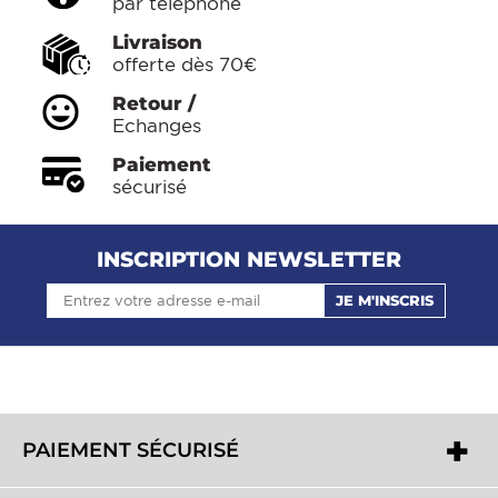
par téléphone
Acheteur vérifié
Livraison
anonymous a
19/08/2024
offerte dès 70€
Tr?s bon produit et conforme ? mes attente, je
Retour /
recommande.
Echanges
Acheteur vérifié
Paiement
sécurisé
DAVID M
19/08/2024
Très bon produit et conforme à mes attente, je
recommande.
INSCRIPTION NEWSLETTER
JE M'INSCRIS
Acheteur vérifié
anonymous a
07/07/2022
tres efficace
Acheteur vérifié
PAIEMENT SÉCURISÉ
Emmanuelle
10/08/2021