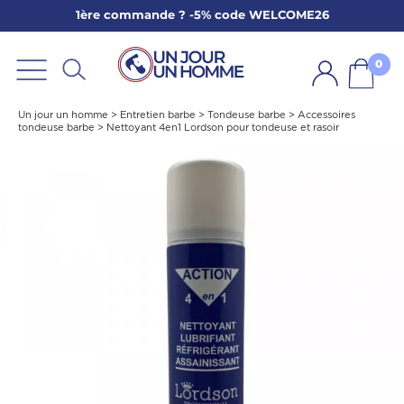
1ère commande ? -5% code WELCOME26
ARBE
E
0
PS
Un jour un homme
>
Entretien barbe
>
Tondeuse barbe
>
Accessoires
tondeuse barbe
>
Nettoyant 4en1 Lordson pour tondeuse et rasoir
SER LA BARBE