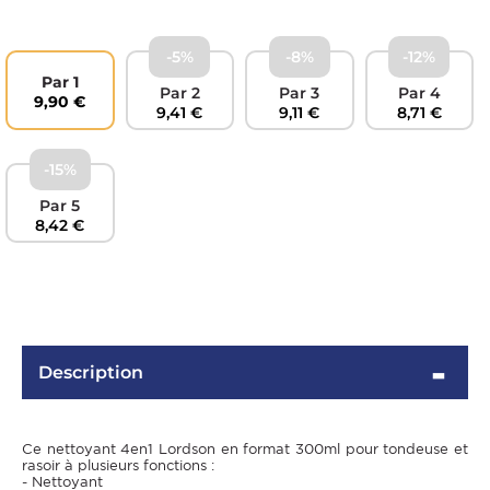
-5%
-8%
-12%
Par 1
Par 2
Par 3
Par 4
9,90 €
9,41 €
9,11 €
8,71 €
-15%
Par 5
8,42 €
OMME
Description
Ce nettoyant 4en1 Lordson en format 300ml pour tondeuse et
rasoir à plusieurs fonctions :
- Nettoyant