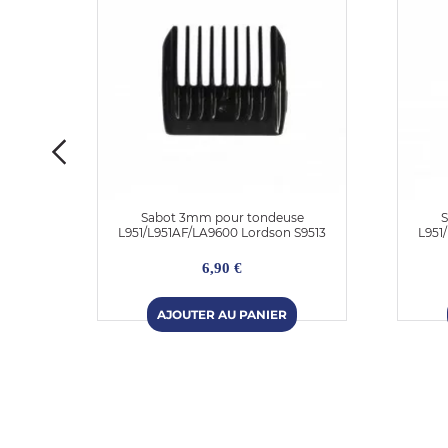
use
Sabot 3mm pour tondeuse
S
L951/L951AF/LA9600 Lordson S9513
L951
6,90 €