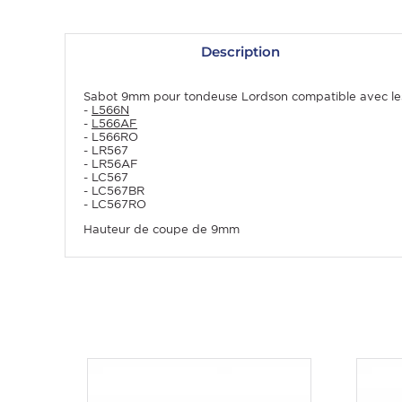
Description
Sabot 9mm pour tondeuse Lordson compatible avec le
-
L566N
-
L566AF
- L566RO
- LR567
- LR56AF
- LC567
- LC567BR
- LC567RO
OMME
Hauteur de coupe de 9mm