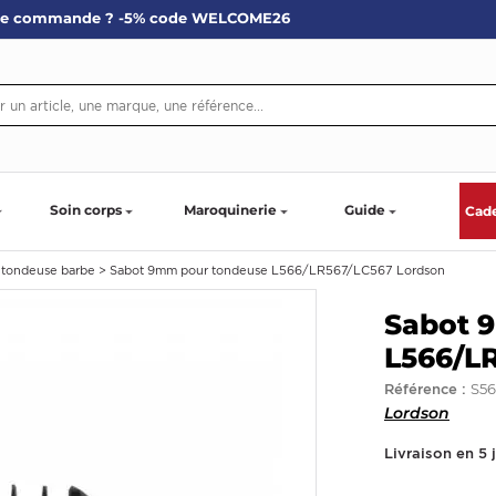
re commande ? -5% code WELCOME26
Soin corps
Maroquinerie
Guide
Cad
 tondeuse barbe
>
Sabot 9mm pour tondeuse L566/LR567/LC567 Lordson
Sabot 
L566/L
S5
Référence :
Lordson
Livraison en 5 