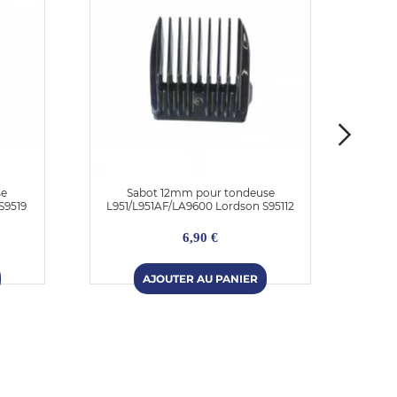
se
Sabot 12mm pour tondeuse
L
S9519
L951/L951AF/LA9600 Lordson S95112
ton
6,90 €