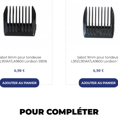
abot 6mm pour tondeuse
Sabot 9mm pour tondeu
/L951AF/LA9600 Lordson S9516
L951/L951AF/LA9600 Lordson 
6,90 €
6,90 €
POUR COMPLÉTER