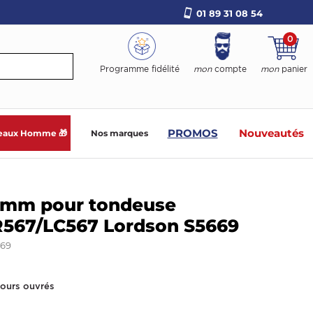
01 89 31 08 54
0
Programme fidélité
mon
compte
mon
panier
PROMOS
Nouveautés
eaux Homme 🎁
Nos marques
9mm pour tondeuse
R567/LC567 Lordson S5669
669
jours ouvrés