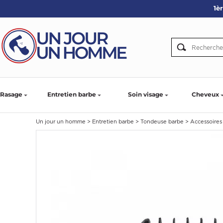
1è
ARBE
IE
PS
Rasage
Entretien barbe
Soin visage
Cheveux
Un jour un homme
>
Entretien barbe
>
Tondeuse barbe
>
Accessoires
SER LA BARBE