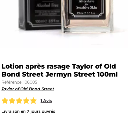
E
 FRAICHE
Lotion après rasage Taylor of Old
Bond Street Jermyn Street 100ml
E
S
Référence : 06005
Taylor of Old Bond Street
1 Avis
RBE
Livraison en 7 jours ouvrés