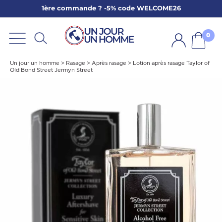
1ère commande ? -5% code WELCOME26
ARBE
E
0
PS
Un jour un homme
>
Rasage
>
Après rasage
>
Lotion après rasage Taylor of
Old Bond Street Jermyn Street
SER LA BARBE