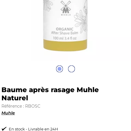
E
 FRAICHE
E
S
Baume après rasage Muhle
Naturel
Référence : RBOSC
Muhle
RBE
En stock - Livrable en 24H