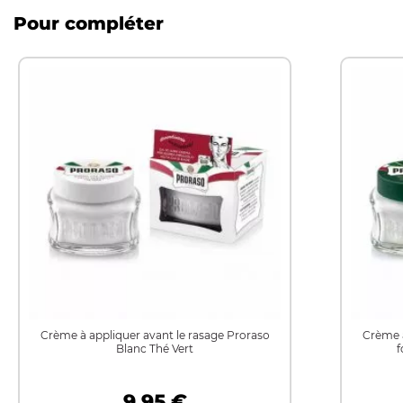
Pour compléter
Crème à appliquer avant le rasage Proraso
Crème à
Blanc Thé Vert
f
9,95 €