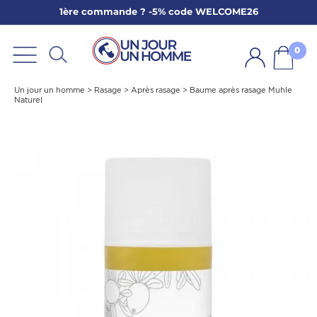
1ère commande ? -5% code WELCOME26
ARBE
E
0
PS
Un jour un homme
>
Rasage
>
Après rasage
>
Baume après rasage Muhle
Naturel
SER LA BARBE