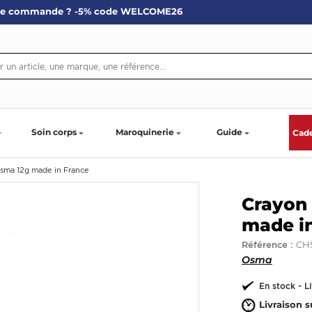
re commande ? -5% code WELCOME26
Soin corps
Maroquinerie
Guide
Cad
sma 12g made in France
Crayon
made i
CH
Référence :
Osma
En stock - L
Livraison s