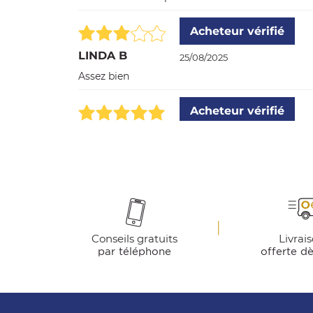
Acheteur vérifié
LINDA B
25/08/2025
Assez bien
Acheteur vérifié
ERIC L
08/07/2025
....
Acheteur vérifié
S R
14/01/2025
Efficace
Conseils gratuits
Livrai
par téléphone
offerte d
Acheteur vérifié
SERGE R
14/01/2025