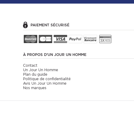
Efficace
Acheteur vérifié
PAIEMENT SÉCURISÉ
T V
18/11/2024
bons produits
Acheteur vérifié
À PROPOS
D'UN JOUR UN HOMME
THERESE V
18/11/2024
Contact
bons produits
Un Jour Un Homme
Plan du guide
Politique de confidentialité
Avis Un Jour Un Homme
Acheteur vérifié
Nos marques
YVES M
27/04/2024
Bien
Acheteur vérifié
THIERRY P
10/02/2024