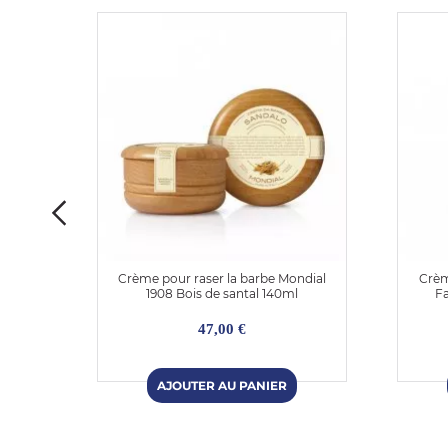
sieur
Crème pour raser la barbe Mondial
Crèm
l
1908 Bois de santal 140ml
Fa
47,00 €