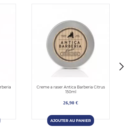
rberia
Creme a raser Antica Barberia Citrus
Crem
150ml
26,90 €