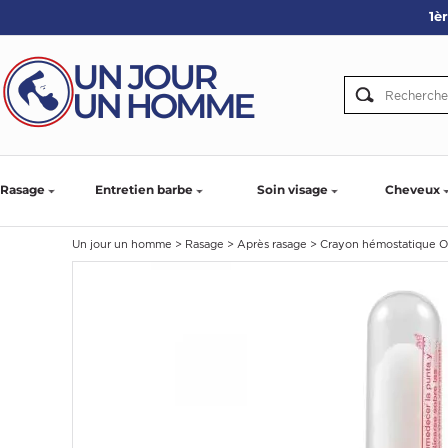
1è
ARBE
IE
PS
Rasage
Entretien barbe
Soin visage
Cheveux
Un jour un homme
>
Rasage
>
Après rasage
>
Crayon hémostatique O
SER LA BARBE