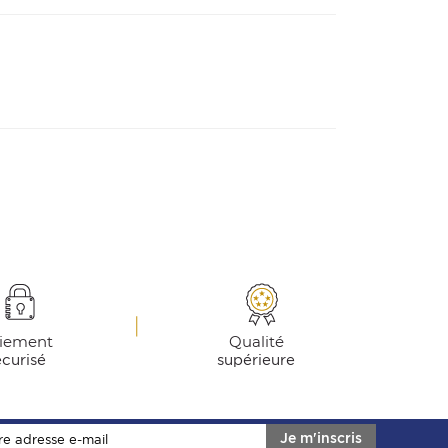
iement
Qualité
écurisé
supérieure
Je m'inscris