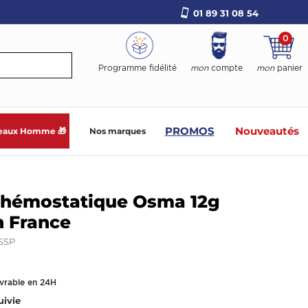
01 89 31 08 54
0
Programme fidélité
mon
compte
mon
panier
PROMOS
Nouveautés
eaux Homme 🎁
Nos marques
 hémostatique Osma 12g
n France
SSP
ivrable en 24H
uivie