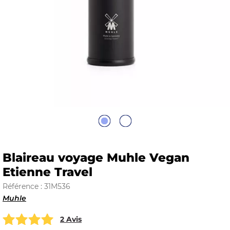
E
 FRAICHE
E
S
Blaireau voyage Muhle Vegan
Etienne Travel
Référence : 31M536
Muhle
RBE
2 Avis