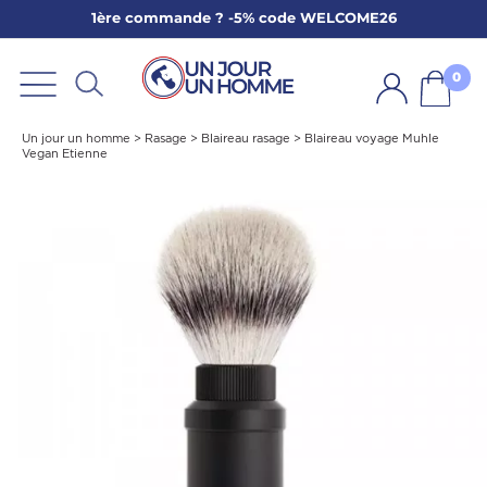
1ère commande ? -5% code WELCOME26
ARBE
E
0
PS
Un jour un homme
>
Rasage
>
Blaireau rasage
>
Blaireau voyage Muhle
Vegan Etienne
SER LA BARBE