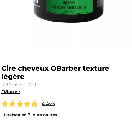
E
 FRAICHE
Cire cheveux OBarber texture
légère
E
S
Référence : HCBI
OBarber
4 Avis
RBE
Livraison en 7 jours ouvrés