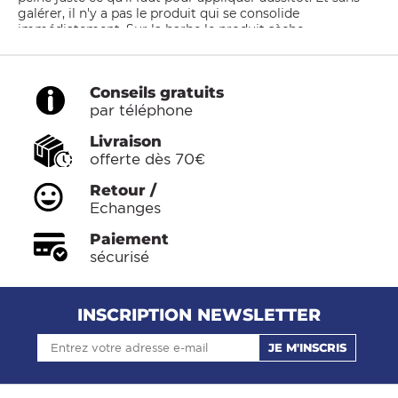
galérer, il n'y a pas le produit qui se consolide
immédiatement. Sur la barbe le produit sèche
normalement sans qu'au toucher il y est l'impression de
passer les doigts sur une cracotte. Ensuite les mains se
nettoient très vite simplement à l'eau. Je ne saurai décrire
Conseils gratuits
l'odeur du produit, en tout cas clairement pour un
par téléphone
homme, je ne pense pas qu'elle soit marquée plus ou
moins qu'une autre puisque de toute façon la barbe est
Livraison
placée en quantité juste sous les narines donc forcément
on sent le parfum, légère odeur sympa, comme cette
offerte dès 70€
texture légère en fait une bonne cire que je qualifierai de
Retour /
'légère' de A à Z. Le pot est sympa également, il y a un
second couvercle sous le couvercle noir. Je suis ravi
Echanges
d'avoir enfin pu tester cet article.
Paiement
sécurisé
Acheteur vérifié
Mohamed amin B
30/01/2023
INSCRIPTION NEWSLETTER
Merci
JE M'INSCRIS