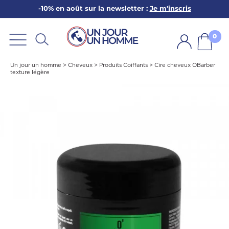
-10% en août sur la newsletter :
Je m'inscris
ARBE
E
0
PS
Un jour un homme
>
Cheveux
>
Produits Coiffants
>
Cire cheveux OBarber
texture légère
SER LA BARBE