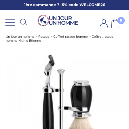
1ère commande ? -5% code WELCOME26
ARBE
E
0
PS
Un jour un homme
>
Rasage
>
Coffret rasage homme
>
Coffret rasage
homme Muhle Etienne
SER LA BARBE