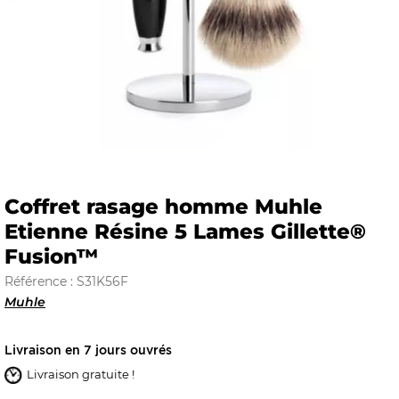
E
 FRAICHE
Coffret rasage homme Muhle
Etienne Résine 5 Lames Gillette®
E
S
Fusion™
Référence : S31K56F
Muhle
RBE
Livraison en 7 jours ouvrés
Livraison gratuite !