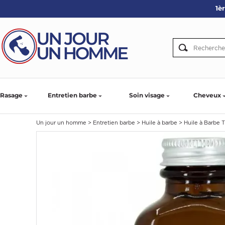
1è
ARBE
IE
PS
Rasage
Entretien barbe
Soin visage
Cheveux
Un jour un homme
>
Entretien barbe
>
Huile à barbe
>
Huile à Barbe 
SER LA BARBE