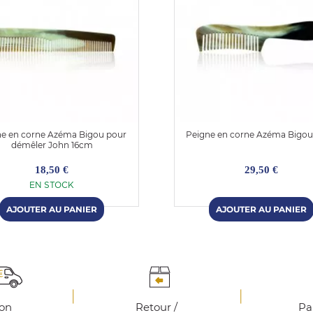
ne en corne Azéma Bigou pour
Peigne en corne Azéma Bigo
démêler John 16cm
18,50 €
29,50 €
EN STOCK
son
Retour /
Pa