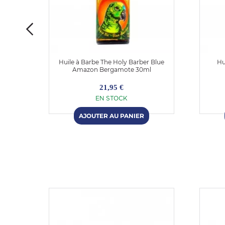
es
Huile à Barbe The Holy Barber Blue
Hu
l 30ml
Amazon Bergamote 30ml
21,95 €
EN STOCK