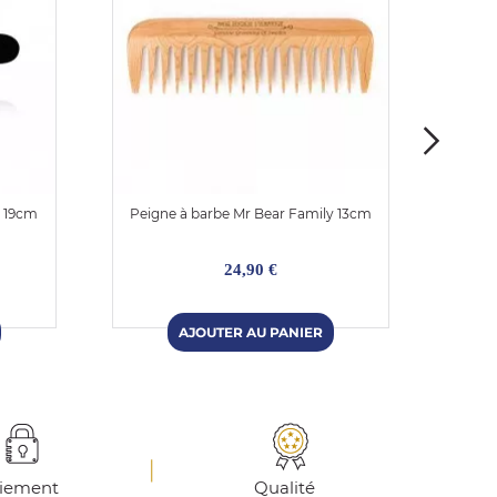
u 19cm
Peigne à barbe Mr Bear Family 13cm
Pe
24,90 €
iement
Qualité