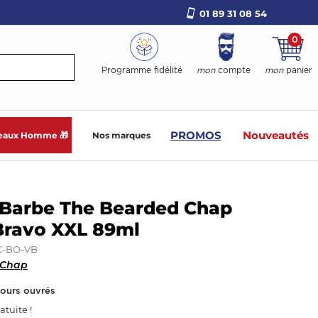
01 89 31 08 54
0
Programme fidélité
mon
compte
mon
panier
PROMOS
Nouveautés
eaux Homme 🎁
Nos marques
 Barbe The Bearded Chap
Bravo XXL 89ml
C-BO-VB
 Chap
jours ouvrés
atuite !