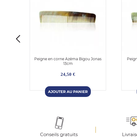
bone
Peigne en corne Azéma Bigou Jonas
Peig
13cm
24,50 €
Conseils gratuits
Livrai