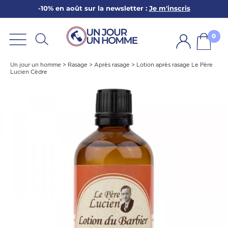
-10% en août sur la newsletter :
Je m'inscris
ARBE
E
0
PS
Un jour un homme
>
Rasage
>
Après rasage
>
Lotion après rasage Le Père
Lucien Cèdre
SER LA BARBE