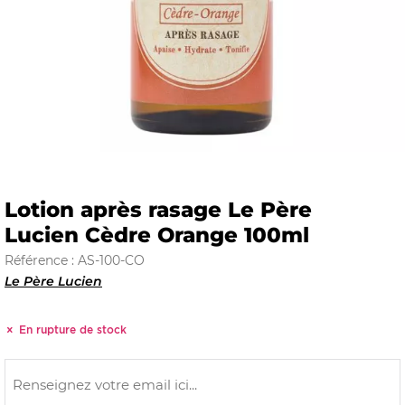
E
 FRAICHE
Lotion après rasage Le Père
Lucien Cèdre Orange 100ml
E
S
Référence : AS-100-CO
Le Père Lucien
En rupture de stock
RBE