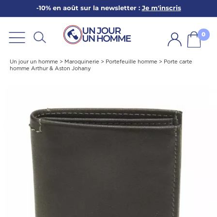
-10% en août sur la newsletter :
Je m'inscris
ARBE
E
0
PS
Un jour un homme
>
Maroquinerie
>
Portefeuille homme
>
Porte carte
homme Arthur & Aston Johany
SER LA BARBE