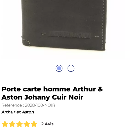
E
 FRAICHE
E
S
Porte carte homme Arthur &
Aston Johany Cuir Noir
Référence : 2028-100-NOIR
Arthur et Aston
RBE
2 Avis