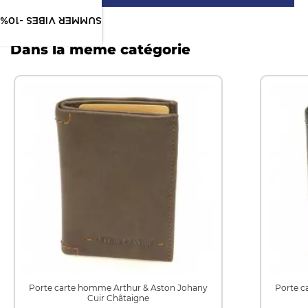
SUMMER VIBES -10%
Dans la même catégorie
Porte carte homme Arthur & Aston Johany
Porte c
Cuir Châtaigne