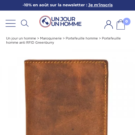
-10% en août sur la newsletter :
Je m'inscris
ARBE
E
0
PS
Un jour un homme
>
Maroquinerie
>
Portefeuille homme
>
Portefeuille
homme anti RFID Greenburry
SER LA BARBE