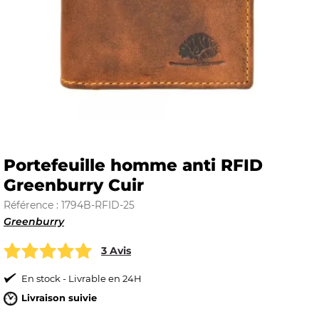
E
 FRAICHE
Portefeuille homme anti RFID
Greenburry Cuir
E
S
Référence : 1794B-RFID-25
Greenburry
3 Avis
RBE
En stock - Livrable en 24H
Livraison suivie