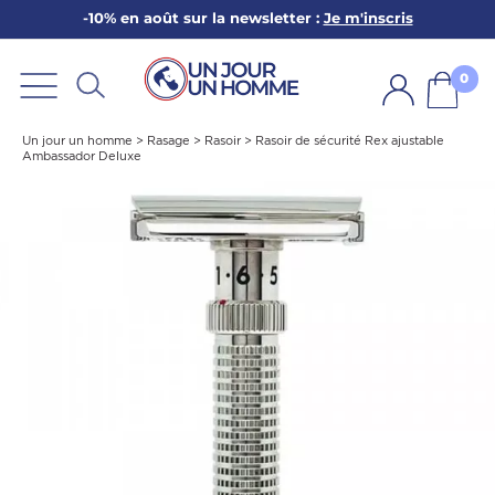
-10% en août sur la newsletter :
Je m'inscris
ARBE
E
0
PS
Un jour un homme
>
Rasage
>
Rasoir
>
Rasoir de sécurité Rex ajustable
Ambassador Deluxe
SER LA BARBE