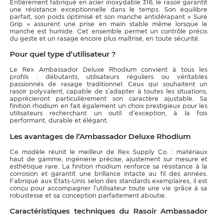
Entièrement fabriqué en acier inoxydable 316, le rasoir garantit
une résistance exceptionnelle dans le temps. Son équilibre
parfait, son poids optimisé et son manche antidérapant « Sure
Grip » assurent une prise en main stable même lorsque le
manche est humide. Cet ensemble permet un contrôle précis
du geste et un rasage encore plus maîtrisé, en toute sécurité.
Pour quel type d’utilisateur ?
Le Rex Ambassador Deluxe Rhodium convient à tous les
profils : débutants, utilisateurs réguliers ou véritables
passionnés de rasage traditionnel. Ceux qui souhaitent un
rasoir polyvalent, capable de s’adapter à toutes les situations,
apprécieront particulièrement son caractère ajustable. Sa
finition rhodium en fait également un choix prestigieux pour les
utilisateurs recherchant un outil d’exception, à la fois
performant, durable et élégant.
Les avantages de l’Ambassador Deluxe Rhodium
Ce modèle réunit le meilleur de Rex Supply Co. : matériaux
haut de gamme, ingénierie précise, ajustement sur mesure et
esthétique rare. La finition rhodium renforce sa résistance à la
corrosion et garantit une brillance intacte au fil des années.
Fabriqué aux États-Unis selon des standards exemplaires, il est
conçu pour accompagner l’utilisateur toute une vie grâce à sa
robustesse et sa conception parfaitement aboutie.
Caractéristiques techniques du Rasoir Ambassador