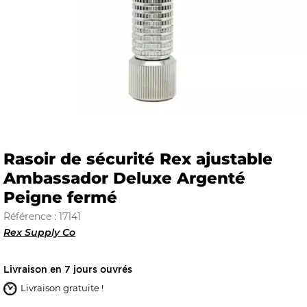
E
 FRAICHE
Rasoir de sécurité Rex ajustable
Ambassador Deluxe Argenté
E
S
Peigne fermé
Référence : 17141
Rex Supply Co
RBE
Livraison en 7 jours ouvrés
Livraison gratuite !