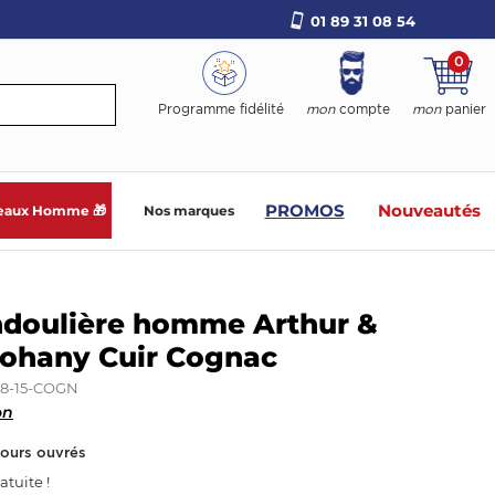
01 89 31 08 54
0
Programme fidélité
mon
compte
mon
panier
PROMOS
Nouveautés
eaux Homme 🎁
Nos marques
ndoulière homme Arthur &
Johany Cuir Cognac
28-15-COGN
on
jours ouvrés
atuite !