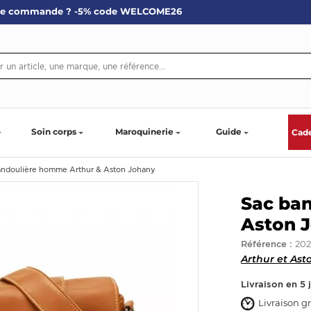
re commande ? -5% code WELCOME26
Soin corps
Maroquinerie
Guide
Cad
andoulière homme Arthur & Aston Johany
Sac ba
Aston 
20
Référence :
Arthur et Ast
Livraison en 5 
Livraison gr