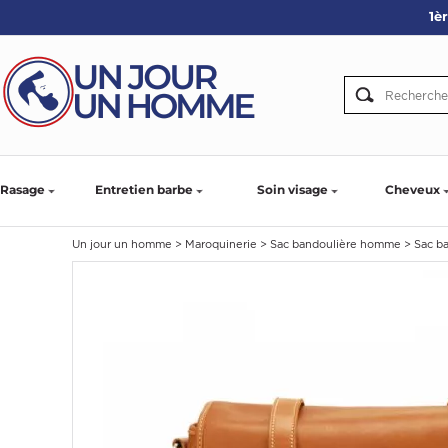
1è
ARBE
IE
PS
Rasage
Entretien barbe
Soin visage
Cheveux
Un jour un homme
>
Maroquinerie
>
Sac bandoulière homme
>
Sac b
SER LA BARBE