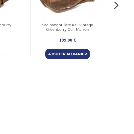
nburry
Sac bandoulière XXL vintage
S
Greenburry Cuir Marron
199,00 €