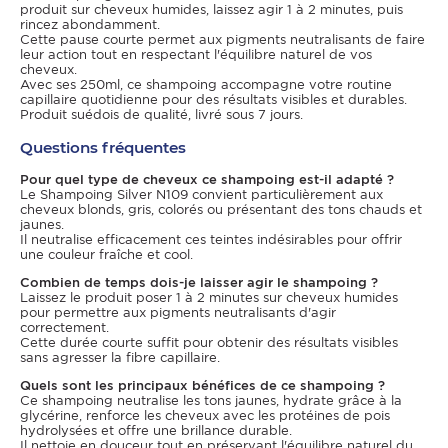
produit sur cheveux humides, laissez agir 1 à 2 minutes, puis
rincez abondamment.
Cette pause courte permet aux pigments neutralisants de faire
leur action tout en respectant l'équilibre naturel de vos
cheveux.
Avec ses 250ml, ce shampoing accompagne votre routine
capillaire quotidienne pour des résultats visibles et durables.
Produit suédois de qualité, livré sous 7 jours.
Questions fréquentes
Pour quel type de cheveux ce shampoing est-il adapté ?
Le Shampoing Silver N109 convient particulièrement aux
cheveux blonds, gris, colorés ou présentant des tons chauds et
jaunes.
Il neutralise efficacement ces teintes indésirables pour offrir
une couleur fraîche et cool.
Combien de temps dois-je laisser agir le shampoing ?
Laissez le produit poser 1 à 2 minutes sur cheveux humides
pour permettre aux pigments neutralisants d'agir
correctement.
Cette durée courte suffit pour obtenir des résultats visibles
sans agresser la fibre capillaire.
Quels sont les principaux bénéfices de ce shampoing ?
Ce shampoing neutralise les tons jaunes, hydrate grâce à la
glycérine, renforce les cheveux avec les protéines de pois
hydrolysées et offre une brillance durable.
Il nettoie en douceur tout en préservant l'équilibre naturel du