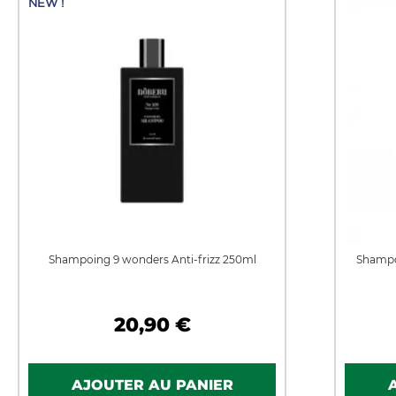
NEW !
Shampoing 9 wonders Anti-frizz 250ml
Shampo
20,90 €