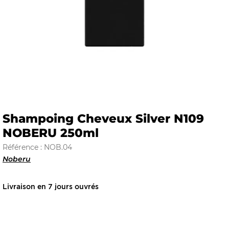
E
 FRAICHE
Shampoing Cheveux Silver N109
NOBERU 250ml
E
S
Référence : NOB.04
Noberu
Livraison en 7 jours ouvrés
RBE