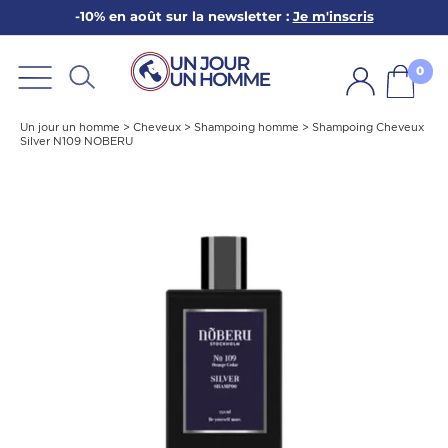
-10% en août sur la newsletter :
Je m'inscris
ARBE
E
0
PS
Un jour un homme
>
Cheveux
>
Shampoing homme
>
Shampoing Cheveux
Silver N109 NOBERU
SER LA BARBE