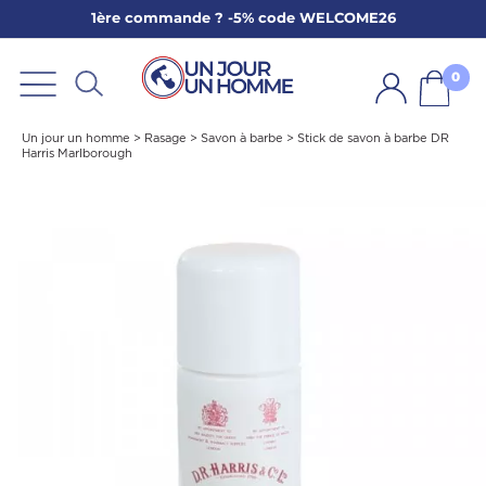
1ère commande ? -5% code WELCOME26
ARBE
E
0
PS
Un jour un homme
>
Rasage
>
Savon à barbe
>
Stick de savon à barbe DR
Harris Marlborough
SER LA BARBE