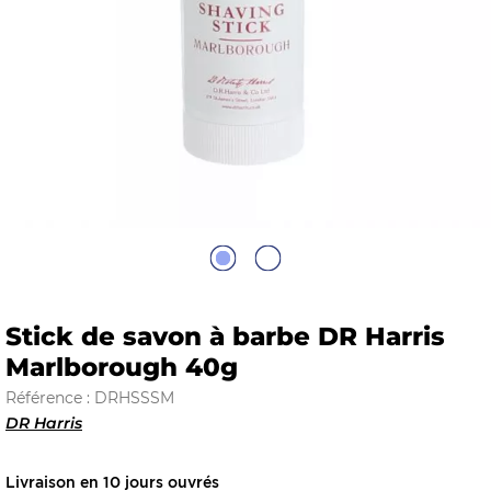
E
 FRAICHE
E
S
Stick de savon à barbe DR Harris
Marlborough 40g
Référence : DRHSSSM
DR Harris
RBE
Livraison en 10 jours ouvrés