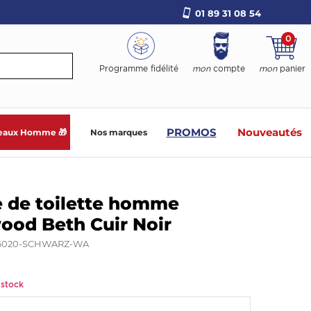
01 89 31 08 54
0
Programme fidélité
mon
compte
mon
panier
PROMOS
Nouveautés
eaux Homme 🎁
Nos marques
 de toilette homme
ood Beth Cuir Noir
6020-SCHWARZ-WA
 stock