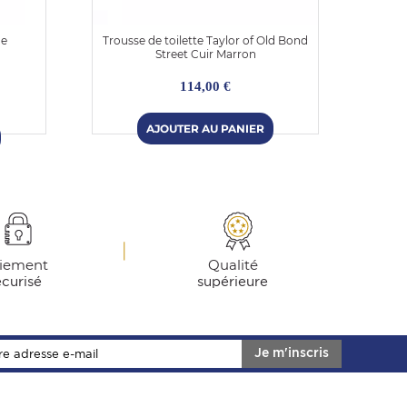
me
Trousse de toilette Taylor of Old Bond
Petit
Street Cuir Marron
114,00 €
iement
Qualité
écurisé
supérieure
Je m'inscris