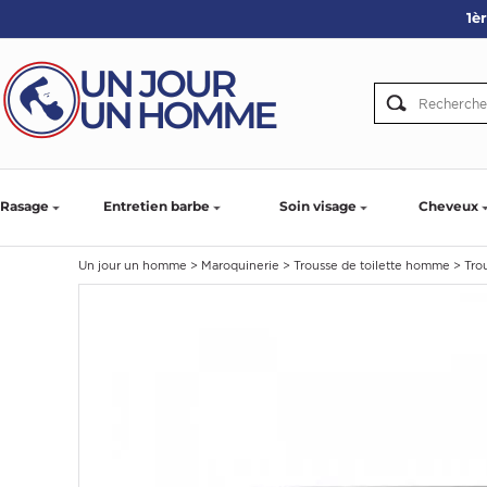
1è
ARBE
IE
PS
Rasage
Entretien barbe
Soin visage
Cheveux
Un jour un homme
>
Maroquinerie
>
Trousse de toilette homme
>
Tro
SER LA BARBE