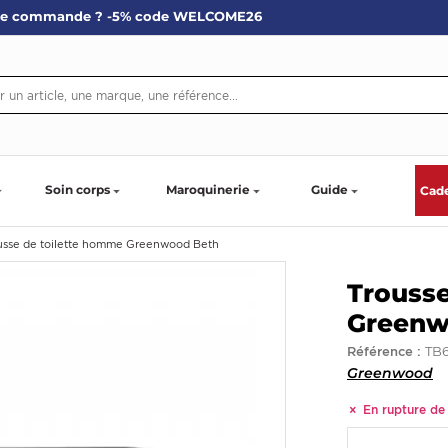
re commande ? -5% code WELCOME26
Soin corps
Maroquinerie
Guide
Cad
usse de toilette homme Greenwood Beth
Trousse
Greenw
TB
Référence :
Greenwood
En rupture de