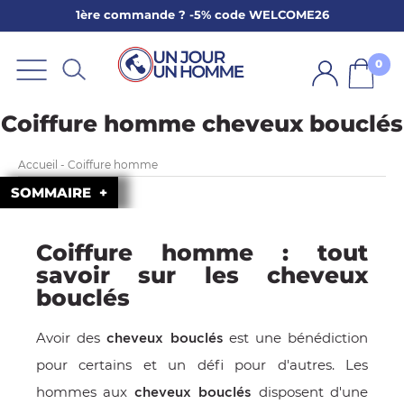
1ère commande ? -5% code WELCOME26
ARBE
E
0
PS
Coiffure homme cheveux bouclés
Accueil - Coiffure homme
SOMMAIRE
Coiffure homme : tout
SER LA BARBE
savoir sur les cheveux
bouclés
Avoir des
est une bénédiction
cheveux bouclés
pour certains et un défi pour d'autres. Les
hommes aux
disposent d'une
cheveux bouclés