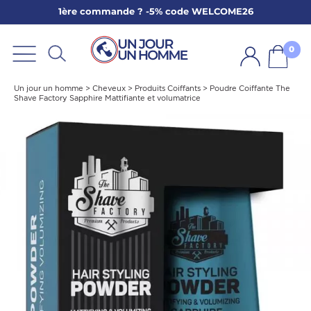
1ère commande ? -5% code WELCOME26
ARBE
E
0
PS
Un jour un homme
>
Cheveux
>
Produits Coiffants
>
Poudre Coiffante The
Shave Factory Sapphire Mattifiante et volumatrice
SER LA BARBE