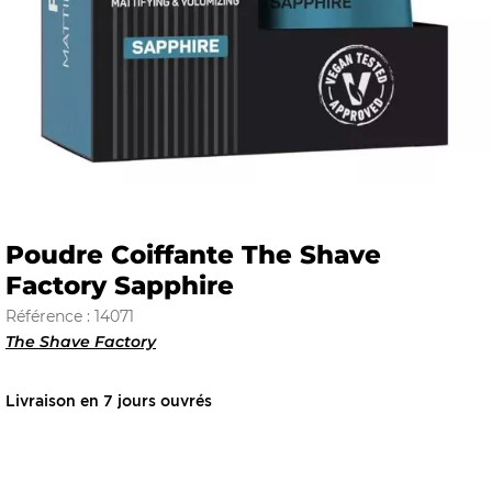
E
 FRAICHE
Poudre Coiffante The Shave
Factory Sapphire
E
S
Référence : 14071
The Shave Factory
Livraison en 7 jours ouvrés
RBE