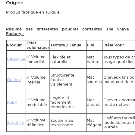
Origine
Produit fabriqué en Turquie.
Résumé des différentes poudres coiffantes The Shave
Factory :
Effet
Produit
Texture / Tenue
Fini
Idéal Pour
volumateur
✅ Volume
Flexible et
Mat
Tous types de c
Classique
immédiat
naturelle
naturel
usage quotidien
Structurante,
✅ Volume
Mat
Cheveux fins o
Golden
épaissit
soutenu
manquant de de
intense
visiblement
Légère et
✅ Volume
Mat
Cheveux normaux
Ruby
facilement
discret
rendu naturel
modulable
remodelable
Coiffures travail
✅ Volume +
Souple mais
Mat
Sapphire
modulables au fi
définition
texturisante
élégant
journée