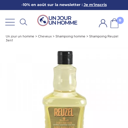
-10% en août sur la newsletter :
Je m'inscris
ARBE
E
0
PS
Un jour un homme
>
Cheveux
>
Shampoing homme
>
Shampoing Reuzel
3en1
SER LA BARBE