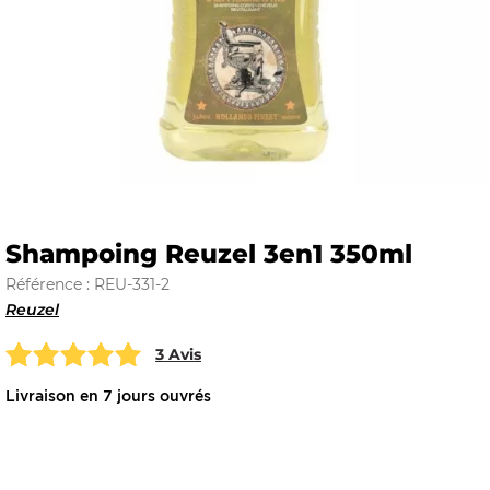
E
 FRAICHE
Shampoing Reuzel 3en1 350ml
Référence : REU-331-2
E
S
Reuzel
3 Avis
Livraison en 7 jours ouvrés
RBE