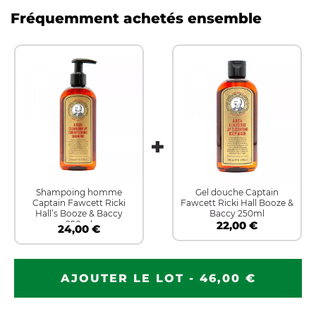
Fréquemment achetés ensemble
Shampoing homme
Gel douche Captain
Captain Fawcett Ricki
Fawcett Ricki Hall Booze &
Hall’s Booze & Baccy
Baccy 250ml
250ml
22,00 €
24,00 €
AJOUTER LE LOT - 46,00 €