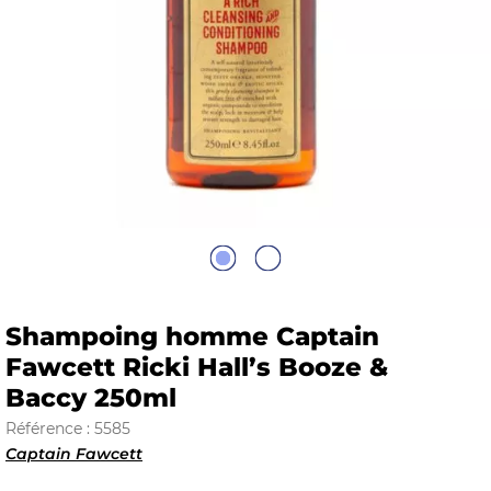
E
 FRAICHE
E
S
Shampoing homme Captain
Fawcett Ricki Hall’s Booze &
Baccy 250ml
RBE
Référence : 5585
Captain Fawcett