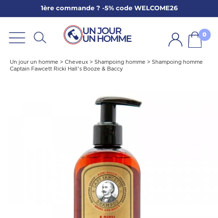
1ère commande ? -5% code WELCOME26
ARBE
E
0
PS
Un jour un homme
>
Cheveux
>
Shampoing homme
>
Shampoing homme
Captain Fawcett Ricki Hall’s Booze & Baccy
SER LA BARBE