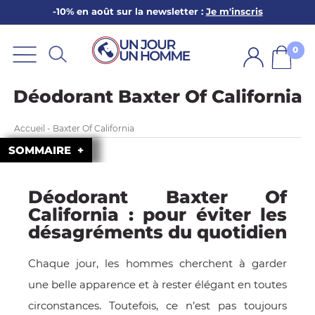
-10% en août sur la newsletter :
Je m'inscris
ARBE
E
0
PS
Déodorant Baxter Of California
Accueil - Baxter Of California
SOMMAIRE
Déodorant Baxter Of
SER LA BARBE
California : pour éviter les
désagréments du quotidien
Chaque jour, les hommes cherchent à garder
une belle apparence et à rester élégant en toutes
circonstances. Toutefois, ce n’est pas toujours