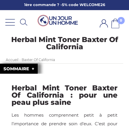
1ère commande ? -5% code WELCOME26
ARBE
E
0
PS
Herbal Mint Toner Baxter Of
California
Accueil - Baxter Of California
SOMMAIRE
SER LA BARBE
Herbal Mint Toner Baxter
Of California : pour une
peau plus saine
Les hommes comprennent petit à petit
l’importance de prendre soin d’eux. C’est pour