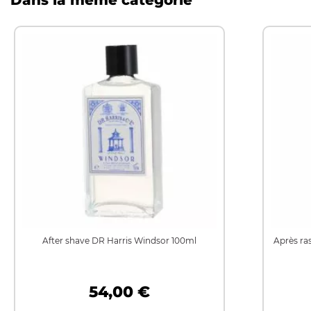
Dans la même catégorie
After shave DR Harris Windsor 100ml
Après ra
54,00 €