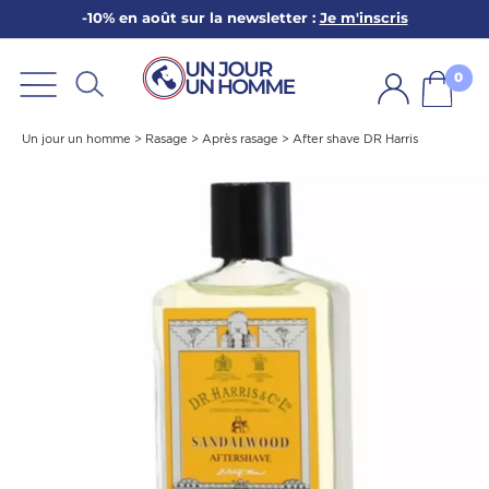
-10% en août sur la newsletter :
Je m'inscris
ARBE
E
0
PS
Un jour un homme
>
Rasage
>
Après rasage
>
After shave DR Harris
SER LA BARBE