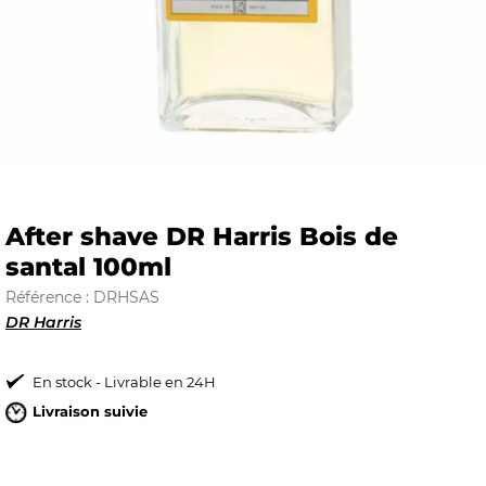
E
 FRAICHE
After shave DR Harris Bois de
santal 100ml
E
S
Référence : DRHSAS
DR Harris
En stock - Livrable en 24H
Livraison suivie
RBE