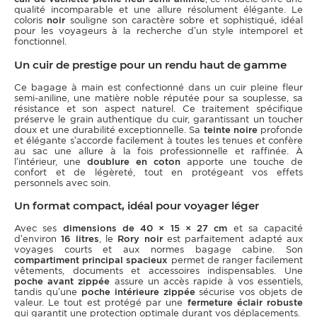
qualité incomparable et une allure résolument élégante. Le
coloris
noir
souligne son caractère sobre et sophistiqué, idéal
pour les voyageurs à la recherche d’un style intemporel et
fonctionnel.
Un cuir de prestige pour un rendu haut de gamme
Ce bagage à main est confectionné dans un cuir pleine fleur
semi-aniline, une matière noble réputée pour sa souplesse, sa
résistance et son aspect naturel. Ce traitement spécifique
préserve le grain authentique du cuir, garantissant un toucher
doux et une durabilité exceptionnelle. Sa
teinte noire
profonde
et élégante s’accorde facilement à toutes les tenues et confère
au sac une allure à la fois professionnelle et raffinée. À
l’intérieur, une
doublure en coton
apporte une touche de
confort et de légèreté, tout en protégeant vos effets
personnels avec soin.
Un format compact, idéal pour voyager léger
Avec ses
dimensions de 40 × 15 × 27 cm
et sa capacité
d’environ
16 litres
, le
Rory noir
est parfaitement adapté aux
voyages courts et aux normes bagage cabine. Son
compartiment principal spacieux
permet de ranger facilement
vêtements, documents et accessoires indispensables. Une
poche avant zippée
assure un accès rapide à vos essentiels,
tandis qu’une
poche intérieure zippée
sécurise vos objets de
valeur. Le tout est protégé par une
fermeture éclair robuste
qui garantit une protection optimale durant vos déplacements.