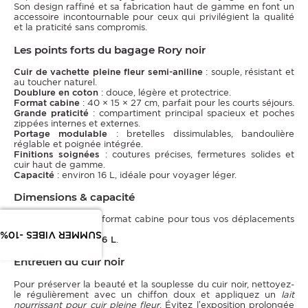
Son design raffiné et sa fabrication haut de gamme en font un
accessoire incontournable pour ceux qui privilégient la qualité
et la praticité sans compromis.
Les points forts du bagage Rory noir
Cuir de vachette pleine fleur semi-aniline
: souple, résistant et
au toucher naturel.
Doublure en coton
: douce, légère et protectrice.
Format cabine
: 40 × 15 × 27 cm, parfait pour les courts séjours.
Grande praticité
: compartiment principal spacieux et poches
zippées internes et externes.
Portage modulable
: bretelles dissimulables, bandoulière
réglable et poignée intégrée.
Finitions soignées
: coutures précises, fermetures solides et
cuir haut de gamme.
Capacité
: environ 16 L, idéale pour voyager léger.
Dimensions & capacité
40 × 15 × 27 cm
— format cabine pour tous vos déplacements
courts.
SUMMER VIBES -10%
Capacité :
environ
16 L
.
Entretien du cuir noir
Pour préserver la beauté et la souplesse du cuir noir, nettoyez-
le régulièrement avec un chiffon doux et appliquez un
lait
nourrissant pour cuir pleine fleur
. Évitez l’exposition prolongée