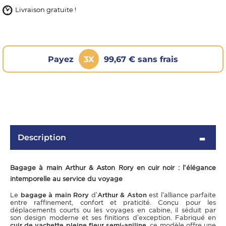
Livraison gratuite !
Payez
3X
99,67 € sans frais
OMME
Description
Bagage à main Arthur & Aston Rory en cuir noir : l’élégance
intemporelle au service du voyage
Le
bagage à main Rory
d’
Arthur & Aston
est l’alliance parfaite
entre raffinement, confort et praticité. Conçu pour les
déplacements courts ou les voyages en cabine, il séduit par
son design moderne et ses finitions d’exception. Fabriqué en
cuir de vachette pleine fleur semi-aniline
, ce modèle offre une