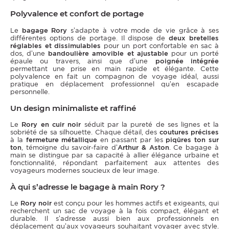
Polyvalence et confort de portage
Le
bagage Rory
s’adapte à votre mode de vie grâce à ses
différentes options de portage. Il dispose de
deux bretelles
réglables et dissimulables
pour un port confortable en sac à
dos, d’une
bandoulière amovible et ajustable
pour un porté
épaule ou travers, ainsi que d’une
poignée intégrée
permettant une prise en main rapide et élégante. Cette
polyvalence en fait un compagnon de voyage idéal, aussi
pratique en déplacement professionnel qu’en escapade
personnelle.
Un design minimaliste et raffiné
Le
Rory en cuir noir
séduit par la pureté de ses lignes et la
sobriété de sa silhouette. Chaque détail, des
coutures précises
à la
fermeture métallique
en passant par les
piqûres ton sur
ton
, témoigne du savoir-faire d’
Arthur & Aston
. Ce bagage à
main se distingue par sa capacité à allier élégance urbaine et
fonctionnalité, répondant parfaitement aux attentes des
voyageurs modernes soucieux de leur image.
À qui s’adresse le bagage à main Rory ?
Le
Rory noir
est conçu pour les hommes actifs et exigeants, qui
recherchent un sac de voyage à la fois compact, élégant et
durable. Il s’adresse aussi bien aux professionnels en
déplacement qu’aux voyageurs souhaitant voyager avec style.