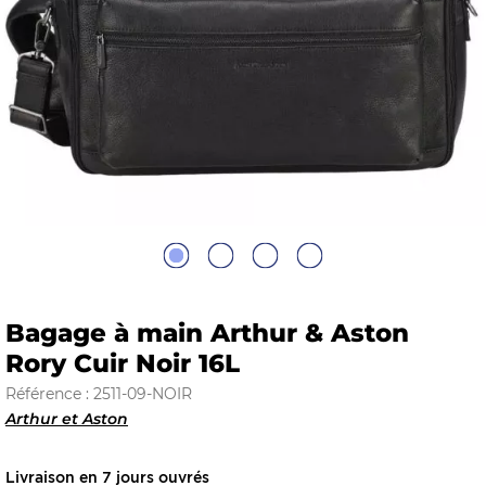
E
 FRAICHE
E
S
Bagage à main Arthur & Aston
Rory Cuir Noir 16L
Référence : 2511-09-NOIR
Arthur et Aston
RBE
Livraison en 7 jours ouvrés