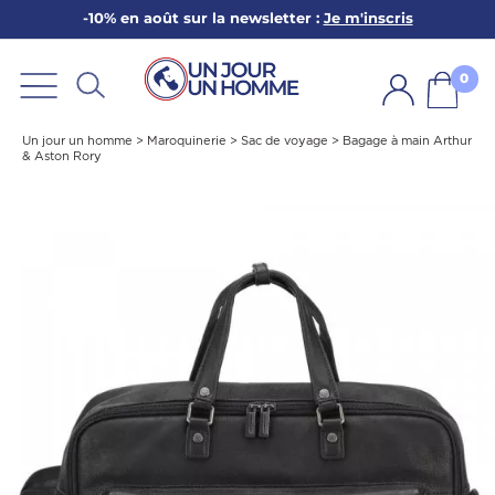
-10% en août sur la newsletter :
Je m'inscris
ARBE
E
0
PS
Un jour un homme
>
Maroquinerie
>
Sac de voyage
>
Bagage à main Arthur
& Aston Rory
SER LA BARBE