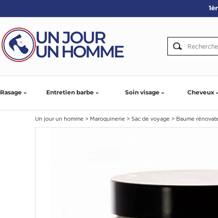
1è
ARBE
IE
PS
Rasage
Entretien barbe
Soin visage
Cheveux
Un jour un homme
>
Maroquinerie
>
Sac de voyage
>
Baume rénovateu
SER LA BARBE