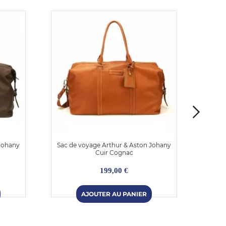
 Johany
Sac de voyage Arthur & Aston Johany
Sac 
Cuir Cognac
199,00 €