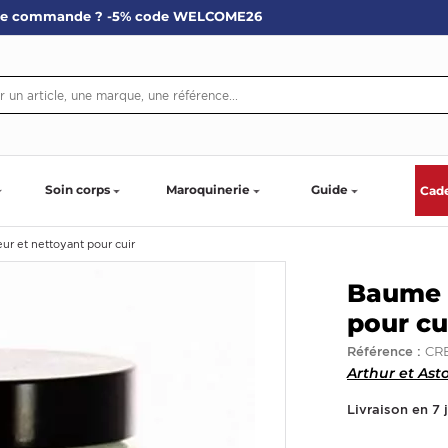
re commande ? -5% code WELCOME26
Soin corps
Maroquinerie
Guide
Cad
r et nettoyant pour cuir
Baume 
pour cu
CR
Référence :
Arthur et Ast
Livraison en 7 