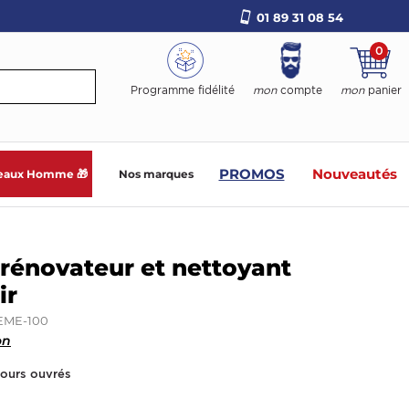
01 89 31 08 54
0
Programme fidélité
mon
compte
mon
panier
PROMOS
Nouveautés
eaux Homme 🎁
Nos marques
rénovateur et nettoyant
ir
EME-100
on
jours ouvrés