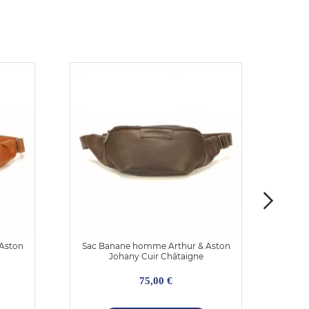
Aston
Sac Banane homme Arthur & Aston
Sac 
Johany Cuir Châtaigne
75,00 €