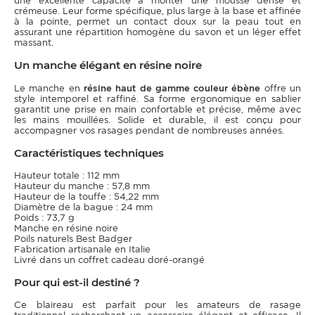
une excellente capacité à monter une mousse dense et
crémeuse. Leur forme spécifique, plus large à la base et affinée
à la pointe, permet un contact doux sur la peau tout en
assurant une répartition homogène du savon et un léger effet
massant.
Un manche élégant en résine noire
Le manche en
résine haut de gamme couleur ébène
offre un
style intemporel et raffiné. Sa forme ergonomique en sablier
garantit une prise en main confortable et précise, même avec
les mains mouillées. Solide et durable, il est conçu pour
accompagner vos rasages pendant de nombreuses années.
Caractéristiques techniques
Hauteur totale : 112 mm
Hauteur du manche : 57,8 mm
Hauteur de la touffe : 54,22 mm
Diamètre de la bague : 24 mm
Poids : 73,7 g
Manche en résine noire
Poils naturels Best Badger
Fabrication artisanale en Italie
Livré dans un coffret cadeau doré-orangé
Pour qui est-il destiné ?
Ce blaireau est parfait pour les amateurs de rasage