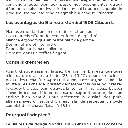
traditionnel recherchant un accessoire élégant et efficace. Il
conviendra aussi bien aux passionnés expérimentés qu’aux
débutants souhaitant investir dans un outil durable, capable de
produire une mousse riche et agréable à chaque utilisation.
Les avantages du Blaireau Mondial 1908 Gibson L
Montage rapide d’une mousse dense et onctueuse
Poils naturels offrant douceur et fermeté équilibrées
Manche ergonomique en résine haut de gamme
Design raffiné et intemporel
Fabrication artisanale italienne
Présenté dans un coffret élégant
Conseils d’entretien
Avant chaque rasage, laissez tremper le blaireau quelques
minutes dans de l’eau tiède (38 à 45 °C) pour assouplir les
poils et les réchauffer. Après utilisation, rincez soigneusement la
touffe à l’eau chaude, pressez délicatement la base pour retirer
l’excédent d’eau, puis essuyez-la sur un linge doux. Laissez
sécher le blaireau tête en bas sur un support adapté, dans un
endroit bien ventilé. Pour préserver la qualité des poils,
alternez avec un second blaireau afin de respecter un cycle
complet de séchage (jusqu’à 48 h).
Pourquoi l’adopter ?
Le
Blaireau de rasage Mondial 1908 Gibson L
allie savoir-faire