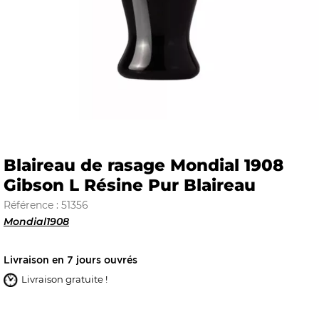
E
 FRAICHE
Blaireau de rasage Mondial 1908
Gibson L Résine Pur Blaireau
E
S
Référence : 51356
Mondial1908
Livraison en 7 jours ouvrés
RBE
Livraison gratuite !