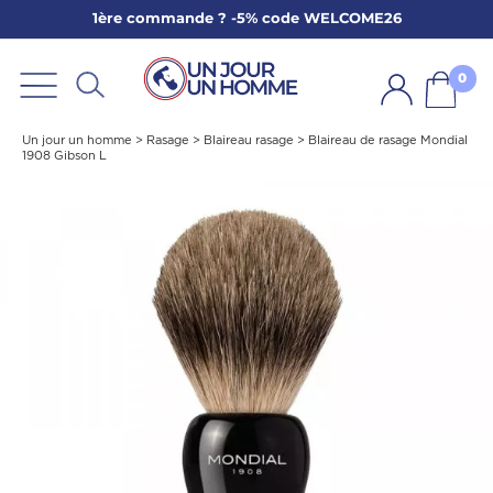
1ère commande ? -5% code WELCOME26
ARBE
E
0
PS
Un jour un homme
>
Rasage
>
Blaireau rasage
>
Blaireau de rasage Mondial
1908 Gibson L
SER LA BARBE