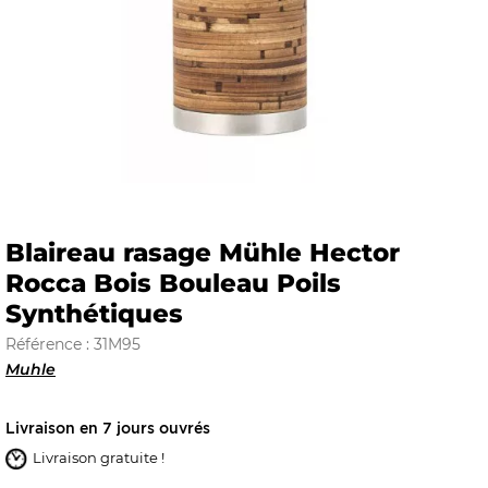
E
 FRAICHE
Blaireau rasage Mühle Hector
Rocca Bois Bouleau Poils
E
S
Synthétiques
Référence : 31M95
Muhle
RBE
Livraison en 7 jours ouvrés
Livraison gratuite !