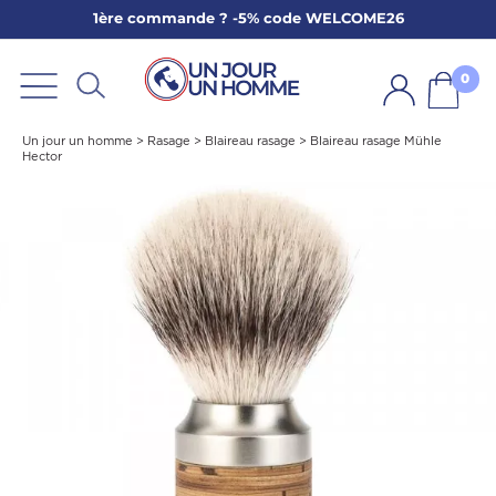
1ère commande ? -5% code WELCOME26
ARBE
E
0
PS
Un jour un homme
>
Rasage
>
Blaireau rasage
>
Blaireau rasage Mühle
Hector
SER LA BARBE