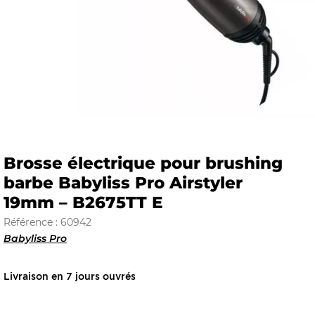
E
 FRAICHE
Brosse électrique pour brushing
barbe Babyliss Pro Airstyler
E
S
19mm – B2675TT E
Référence : 60942
Babyliss Pro
RBE
Livraison en 7 jours ouvrés