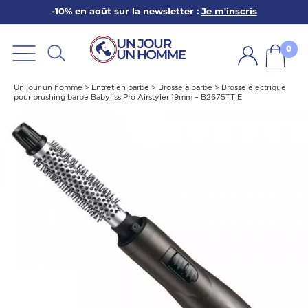
-10% en août sur la newsletter :
Je m'inscris
ARBE
E
0
PS
Un jour un homme
>
Entretien barbe
>
Brosse à barbe
>
Brosse électrique
pour brushing barbe Babyliss Pro Airstyler 19mm – B2675TT E
SER LA BARBE