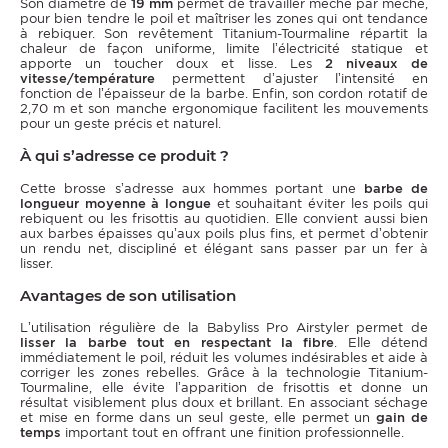
Son diamètre de
19 mm
permet de travailler mèche par mèche,
pour bien tendre le poil et maîtriser les zones qui ont tendance
à rebiquer. Son revêtement Titanium-Tourmaline répartit la
chaleur de façon uniforme, limite l’électricité statique et
apporte un toucher doux et lisse. Les
2 niveaux de
vitesse/température
permettent d’ajuster l’intensité en
fonction de l’épaisseur de la barbe. Enfin, son cordon rotatif de
2,70 m et son manche ergonomique facilitent les mouvements
pour un geste précis et naturel.
À qui s’adresse ce produit ?
Cette brosse s’adresse aux hommes portant une
barbe de
longueur moyenne à longue
et souhaitant éviter les poils qui
rebiquent ou les frisottis au quotidien. Elle convient aussi bien
aux barbes épaisses qu’aux poils plus fins, et permet d’obtenir
un rendu net, discipliné et élégant sans passer par un fer à
lisser.
Avantages de son utilisation
L’utilisation régulière de la Babyliss Pro Airstyler permet de
lisser la barbe tout en respectant la fibre
. Elle détend
immédiatement le poil, réduit les volumes indésirables et aide à
corriger les zones rebelles. Grâce à la technologie Titanium-
Tourmaline, elle évite l’apparition de frisottis et donne un
résultat visiblement plus doux et brillant. En associant séchage
et mise en forme dans un seul geste, elle permet un
gain de
temps
important tout en offrant une finition professionnelle.