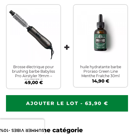
Brosse électrique pour
huile hydratante barbe
brushing barbe Babyliss
Proraso Green Line
Pro Airstyler 19mm –
Menthe Fraîche 30ml
B2675TT E
14,90 €
49,00 €
AJOUTER LE LOT - 63,90 €
Dans la même catégorie
SUMMER VIBES -10%