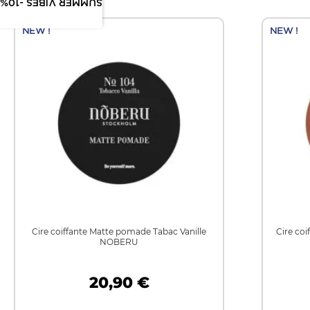
SUMMER VIBES -10%
NEW !
NEW !
Cire coiffante Matte pomade Tabac Vanille
Cire coi
NOBERU
20,90 €