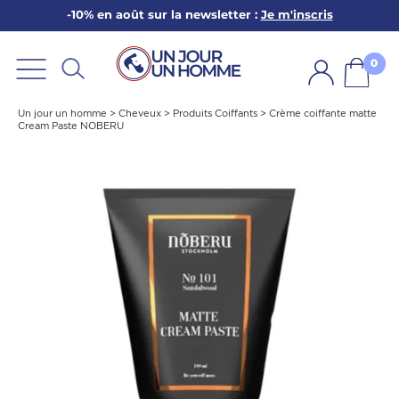
-10% en août sur la newsletter :
Je m'inscris
ARBE
E
0
PS
Un jour un homme
>
Cheveux
>
Produits Coiffants
>
Crème coiffante matte
Cream Paste NOBERU
SER LA BARBE