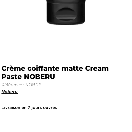
E
 FRAICHE
Crème coiffante matte Cream
Paste NOBERU
E
S
Référence : NOB.26
Noberu
Livraison en 7 jours ouvrés
RBE