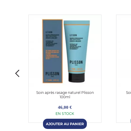
ume &
Soin après rasage naturel Plisson
So
100ml
46,00 €
EN STOCK