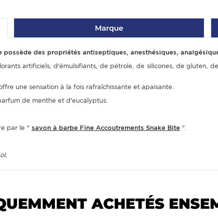
Marque
 possède des propriétés antiseptiques, anesthésiques, analgésiques,
rants artificiels, d'émulsifiants, de pétrole, de silicones, de gluten,
fre une sensation à la fois rafraîchissante et apaisante.
 parfum de menthe et d'eucalyptus.
e par le "
savon à barbe Fine Accoutrements Snake Bite
".
ol.
QUEMMENT ACHETÉS ENSE