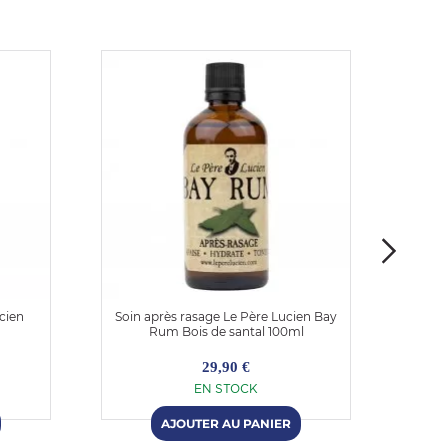
cien
Soin après rasage Le Père Lucien Bay
Soin 
Rum Bois de santal 100ml
29,90 €
EN STOCK