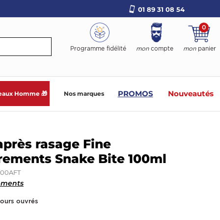
01 89 31 08 54
0
Programme fidélité
mon
compte
mon
panier
PROMOS
Nouveautés
eaux Homme 🎁
Nos marques
après rasage Fine
rements Snake Bite 100ml
100AFT
ements
jours ouvrés