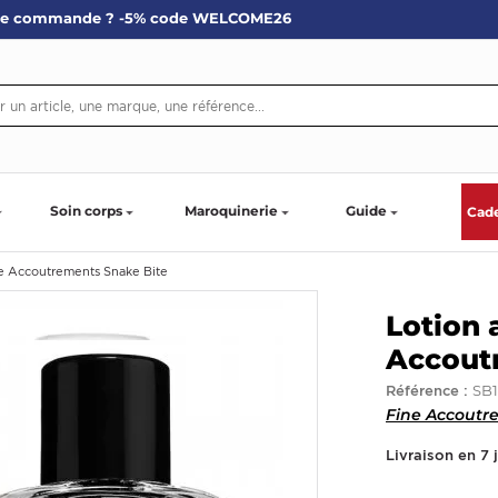
re commande ? -5% code WELCOME26
Soin corps
Maroquinerie
Guide
Cad
ne Accoutrements Snake Bite
Lotion 
Accout
SB
Référence :
Fine Accoutr
Livraison en 7 