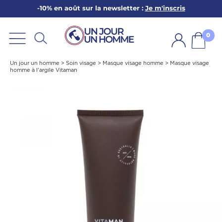
-10% en août sur la newsletter :
Je m'inscris
ARBE
E
0
PS
Un jour un homme
>
Soin visage
>
Masque visage homme
>
Masque visage
homme à l'argile Vitaman
SER LA BARBE