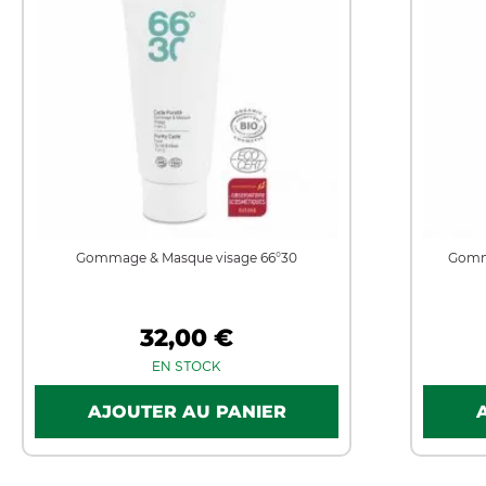
Gommage & Masque visage 66°30
Gomma
32,00 €
EN STOCK