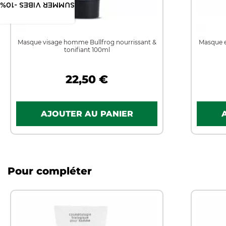
SUMMER VIBES -10%
Masque visage homme Bullfrog nourrissant &
Masque e
tonifiant 100ml
22,50 €
Pour compléter