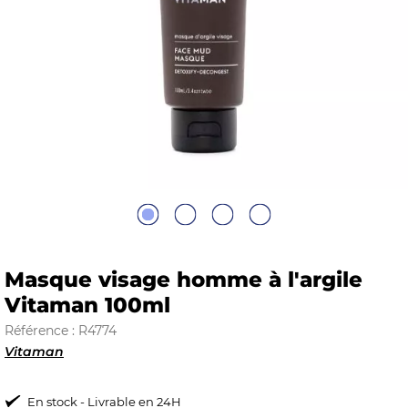
E
 FRAICHE
E
S
Masque visage homme à l'argile
Vitaman 100ml
Référence : R4774
Vitaman
RBE
En stock - Livrable en 24H